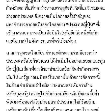
ยักษ์มิตซง พื้นที่ช่องว่างทางเศรษฐกิจที่เกิดขึ้นบริเวณตอน
ล่างของประเทศ จึงกลายเป็นโอกาสครั้งสำคัญของ
มหาอำนาจจากตะวันออกไกลอย่าง
“ประเทศญี่ปุ่น”
ซึ่ง
เข้ามาสวมบทบาทเป็นเสือปืนไว(หรืออีกนัยหนึ่งคือนัก
ฉวยโอกาส) ในจังหวะเวลาที่พรีเมียมที่สุด
เกมการทูตของโตเกียว ผ่านองค์กรความร่วมมือระหว่าง
ประเทศหรือ
ไจก้า(JICA)
ได้ดำเนินไปอย่างแยบยลและลุ่ม
ลึก ญี่ปุ่นเลือกที่จะเข้ามาช่วยปลดล็อกข้อจำกัดทางการ
เงิน ให้แก่รัฐบาลเนปิดอว์ในเวลานั้น ด้วยการจัดการหนี้
สินค้างเก่า(ถ้าผมจำไม่ผิด ประมาณสองพันกว่าล้าน
เหรียญสหรัฐ) ควบคู่ไปกับการอนุมัติวงเงินกู้ดอกเบี้ยต่ำ
พิเศษหรือซอฟต์โลนก้อนแรก(ประมาณไม่กี่ร้อยล้าน
เหรียญสหรัฐ) ซึ่งเมื่อเทียบกับขนาดของเมกะโปรเจกต์