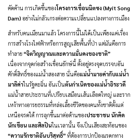
คัดค้าน การเกิดขึ้นของ
โครงการเขื่อนมิตซง (Myit Song
Dam)
อย่างไม่กลัวเกรงต่อความเปลี่ยนแปลงทางการเมือง
สำหรับคนเมียนมาแล้ว โครงการนี้ไม่ได้เป็นเพียงแค่เรื่อง
การสร้างโรงไฟฟ้าหรือการสูญเสียพื้นที่ป่า แต่มันคือการ
ทำลาย
“จิตวิญญาณและความมั่นคงของชาติ”
เนื่องจากจุดก่อสร้างเขื่อนยักษ์นี้ ตั้งอยู่ตรงจุดบรรจบอัน
ศักดิ์สิทธิ์ของแม่น้ำสองสาย นั่นคือ
แม่น้ำมายค่ากับแม่น้ำ
มาลิค่า
ในรัฐคะฉิ่น อันเป็น
ต้นกำเนิดของแม่น้ำอิระวดี
แม่น้ำสายประธานที่เปรียบเสมือนเส้นเลือดใหญ่ และราก
เหง้าทางอารยธรรมที่หล่อเลี้ยงชีวิตของคนทั้งชาติตั้งแต่
เหนือจรดใต้ การลุกขึ้นมาต่อต้านของ
ประชาชน นักคิด
นักเขียน และศิลปิน
ในเวลานั้น จึงเป็นเสียงสะท้อนของ
“ความรักชาติอันบริสุทธิ์”
ที่ต้องการปกป้องมรดกทาง