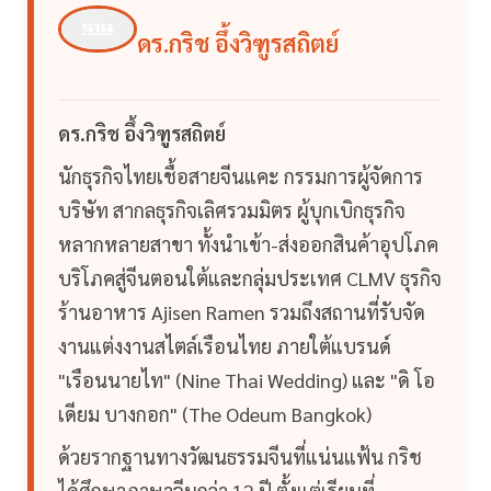
ดร.กริช อึ้งวิฑูรสถิตย์
ดร.กริช อึ้งวิฑูรสถิตย์
นักธุรกิจไทยเชื้อสายจีนแคะ กรรมการผู้จัดการ
บริษัท สากลธุรกิจเลิศรวมมิตร ผู้บุกเบิกธุรกิจ
หลากหลายสาขา ทั้งนำเข้า-ส่งออกสินค้าอุปโภค
บริโภคสู่จีนตอนใต้และกลุ่มประเทศ CLMV ธุรกิจ
ร้านอาหาร Ajisen Ramen รวมถึงสถานที่รับจัด
งานแต่งงานสไตล์เรือนไทย ภายใต้แบรนด์
"เรือนนายไท" (Nine Thai Wedding) และ "ดิ โอ
เดียม บางกอก" (The Odeum Bangkok)
ด้วยรากฐานทางวัฒนธรรมจีนที่แน่นแฟ้น กริช
ได้ศึกษาภาษาจีนกว่า 12 ปี ตั้งแต่เรียนที่