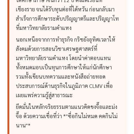
เชียงราย จนได้รับทุนต่อที่ไต้หวัน ก่อนกลับมา
สำเร็จการศึกษาระดับปริญญาตรีและปริญญาโท
ที่มหาวิทยาลัยรามคำแหง
นอกเหนือจากการทำธุรกิจ กริชยังอุทิศเวลาให้
สังคมด้วยการสอนวิชาเศรษฐศาสตร์ที่
มหาวิทยาลัยรามคำแหง โดยนำค่าตอบแทน
ทั้งหมดมอบเป็นทุนการศึกษาให้แก่นักศึกษา
รวมทั้งเขียนบทความและหนังสือถ่ายทอด
ประสบการณ์ด้านธุรกิจในภูมิภาค CLMV เพื่อ
เผยแพร่ความรู้สู่สาธารณะ
ยึดมั่นในหลักจริยธรรมตามแนวคิดขงจื๊อและม่ง
จื๊อ ด้วยความเชื่อที่ว่า *"ซื่อกินไม่หมด คดกินไม่
นาน"*