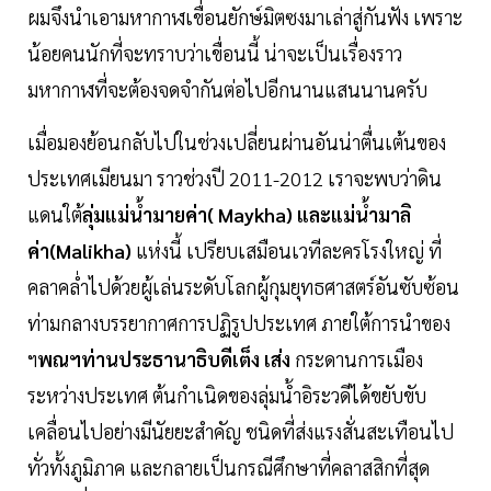
ผมจึงนำเอามหากาฬเขื่อนยักษ์มิตซงมาเล่าสู่กันฟัง เพราะ
น้อยคนนักที่จะทราบว่าเขื่อนนี้ น่าจะเป็นเรื่องราว
มหากาฬที่จะต้องจดจำกันต่อไปอีกนานแสนนานครับ
เมื่อมองย้อนกลับไปในช่วงเปลี่ยนผ่านอันน่าตื่นเต้นของ
ประเทศเมียนมา ราวช่วงปี 2011-2012 เราจะพบว่าดิน
แดนใต้
ลุ่มแม่น้ำมายค่า( Maykha) และแม่น้ำมาลิ
ค่า(Malikha)
แห่งนี้ เปรียบเสมือนเวทีละครโรงใหญ่ ที่
คลาคล่ำไปด้วยผู้เล่นระดับโลกผู้กุมยุทธศาสตร์อันซับซ้อน
ท่ามกลางบรรยากาศการปฏิรูปประเทศ ภายใต้การนำของ
ฯ
พณฯท่านประธานาธิบดีเต็ง เส่ง
กระดานการเมือง
ระหว่างประเทศ ต้นกำเนิดของลุ่มน้ำอิระวดีได้ขยับขับ
เคลื่อนไปอย่างมีนัยยะสำคัญ ชนิดที่ส่งแรงสั่นสะเทือนไป
ทั่วทั้งภูมิภาค และกลายเป็นกรณีศึกษาที่คลาสสิกที่สุด