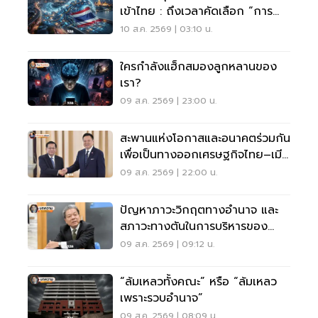
เข้าไทย : ถึงเวลาคัดเลือก “การ
ลงทุนคุณภาพ” ก่อนทรัพยากร
10 ส.ค. 2569 | 03:10 น.
กลายเป็นคอขวด
ใครกำลังแฮ็กสมองลูกหลานของ
เรา?
09 ส.ค. 2569 | 23:00 น.
สะพานแห่งโอกาสและอนาคตร่วมกัน
เพื่อเป็นทางออกเศรษฐกิจไทย–เมีย
นมา
09 ส.ค. 2569 | 22:00 น.
ปัญหาภาวะวิกฤตทางอํานาจ และ
สภาวะทางตันในการบริหารของ
บอร์ด กสทช.
09 ส.ค. 2569 | 09:12 น.
“ล้มเหลวทั้งคณะ” หรือ “ล้มเหลว
เพราะรวบอำนาจ”
09 ส.ค. 2569 | 08:09 น.