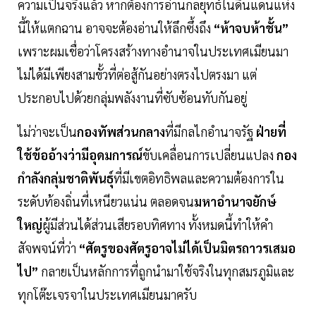
ความเป็นจริงแล้ว หากต้องการอ่านกลยุทธ์ในดินแดนแห่ง
นี้ให้แตกฉาน อาจจะต้องอ่านให้ลึกซึ้งถึง
“ห้าจบห้าชั้น”
เพราะผมเชื่อว่าโครงสร้างทางอำนาจในประเทศเมียนมา
ไม่ได้มีเพียงสามขั้วที่ต่อสู้กันอย่างตรงไปตรงมา แต่
ประกอบไปด้วยกลุ่มพลังงานที่ซับซ้อนทับกันอยู่
ไม่ว่าจะเป็น
กองทัพส่วนกลาง
ที่มีกลไกอำนาจรัฐ
ฝ่ายที่
ใช้ข้ออ้างว่ามีอุดมการณ์
ขับเคลื่อนการเปลี่ยนแปลง
กอง
กำลังกลุ่มชาติพันธุ์
ที่มีเขตอิทธิพลและความต้องการใน
ระดับท้องถิ่นที่เหนียวแน่น ตลอดจน
มหาอำนาจยักษ์
ใหญ่
ผู้มีส่วนได้ส่วนเสียรอบทิศทาง ทั้งหมดนี้ทำให้คำ
สัจพจน์ที่ว่า
“ศัตรูของศัตรูอาจไม่ได้เป็นมิตรถาวรเสมอ
ไป”
กลายเป็นหลักการที่ถูกนำมาใช้จริงในทุกสมรภูมิและ
ทุกโต๊ะเจรจาในประเทศเมียนมาครับ