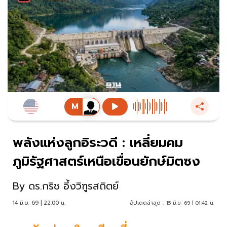
พลังแห่งลูกอิระวดี : เหลี่ยมคม
ภูมิรัฐศาสตร์เหนือเขื่อนยักษ์มิตซง
By
ดร.กริช อึ้งวิฑูรสถิตย์
14 มิ.ย. 69 | 22:00 น.
อัปเดตล่าสุด :
15 มิ.ย. 69 | 01:42 น.