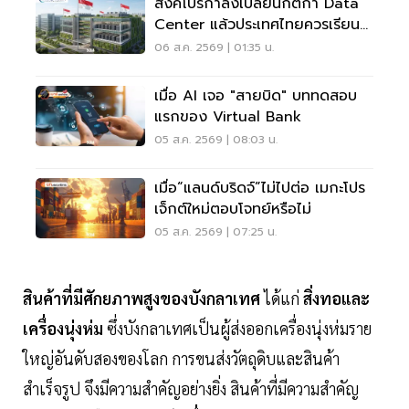
สิงคโปร์กำลังเปลี่ยนกติกา Data
Center แล้วประเทศไทยควรเรียนรู้
อะไร?
06 ส.ค. 2569 | 01:35 น.
เมื่อ AI เจอ "สายบิด" บททดสอบ
แรกของ Virtual Bank
05 ส.ค. 2569 | 08:03 น.
เมื่อ“แลนด์บริดจ์”ไม่ไปต่อ เมกะโปร
เจ็กต์ใหม่ตอบโจทย์หรือไม่
05 ส.ค. 2569 | 07:25 น.
สินค้าที่มีศักยภาพสูงของบังกลาเทศ
ได้แก่
สิ่งทอและ
เครื่องนุ่งห่ม
ซึ่งบังกลาเทศเป็นผู้ส่งออกเครื่องนุ่งห่มราย
ใหญ่อันดับสองของโลก การขนส่งวัตถุดิบและสินค้า
สำเร็จรูป จึงมีความสำคัญอย่างยิ่ง สินค้าที่มีความสำคัญ