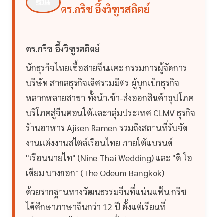
ดร.กริช อึ้งวิฑูรสถิตย์
ดร.กริช อึ้งวิฑูรสถิตย์
นักธุรกิจไทยเชื้อสายจีนแคะ กรรมการผู้จัดการ
บริษัท สากลธุรกิจเลิศรวมมิตร ผู้บุกเบิกธุรกิจ
หลากหลายสาขา ทั้งนำเข้า-ส่งออกสินค้าอุปโภค
บริโภคสู่จีนตอนใต้และกลุ่มประเทศ CLMV ธุรกิจ
ร้านอาหาร Ajisen Ramen รวมถึงสถานที่รับจัด
งานแต่งงานสไตล์เรือนไทย ภายใต้แบรนด์
"เรือนนายไท" (Nine Thai Wedding) และ "ดิ โอ
เดียม บางกอก" (The Odeum Bangkok)
ด้วยรากฐานทางวัฒนธรรมจีนที่แน่นแฟ้น กริช
ได้ศึกษาภาษาจีนกว่า 12 ปี ตั้งแต่เรียนที่