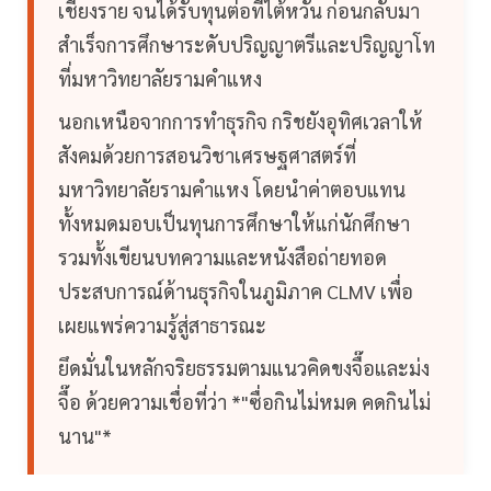
เชียงราย จนได้รับทุนต่อที่ไต้หวัน ก่อนกลับมา
สำเร็จการศึกษาระดับปริญญาตรีและปริญญาโท
ที่มหาวิทยาลัยรามคำแหง
นอกเหนือจากการทำธุรกิจ กริชยังอุทิศเวลาให้
สังคมด้วยการสอนวิชาเศรษฐศาสตร์ที่
มหาวิทยาลัยรามคำแหง โดยนำค่าตอบแทน
ทั้งหมดมอบเป็นทุนการศึกษาให้แก่นักศึกษา
รวมทั้งเขียนบทความและหนังสือถ่ายทอด
ประสบการณ์ด้านธุรกิจในภูมิภาค CLMV เพื่อ
เผยแพร่ความรู้สู่สาธารณะ
ยึดมั่นในหลักจริยธรรมตามแนวคิดขงจื๊อและม่ง
จื๊อ ด้วยความเชื่อที่ว่า *"ซื่อกินไม่หมด คดกินไม่
นาน"*