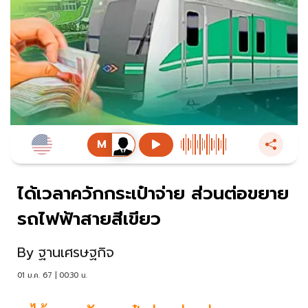
ได้เวลาควักกระเป๋าจ่าย ส่วนต่อขยาย
รถไฟฟ้าสายสีเขียว
By
ฐานเศรษฐกิจ
01 ม.ค. 67 | 00:30 น.