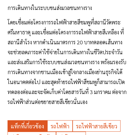
การเดินทางในระบบขนส่งมวลชนทางราง
โดยเชื่อมต่อโครงการรถไฟฟ้าสายสีชมพูที่สถานีวัดพระ
ศรีมหาธาตุ และเชื่อมต่อโครงการรถไฟฟ้าสายสีเหลือง ที่
สถานีสำโรง หากดำเนินมาตรการ 20 บาทตลอดเส้นทาง
จะช่วยลดภาระค่าใช้จ่ายในการเดินทางในชีวิตประจำวัน
และส่งเสริมการใช้ระบบขนส่งมวลชนทางราง พร้อมรองรับ
การเดินทางจากชานเมืองเข้าสู่ใจกลางเมืองย่านธุรกิจได้
ในอนาคตต่อไป และสุดท้ายรถไฟฟ้าสีชมพูก็สามารถเปิด
ทดลองต่อและจะจัดเก็บค่าโดยสารวันที่ 3 มกราคม ต่อจาก
รถไฟฟ้าส่วนต่อขยายสายสีเขียวนั่นเอง
แท็กที่เกี่ยวข้อง
รถไฟฟ้า
รถไฟฟ้าสายสีเขียว