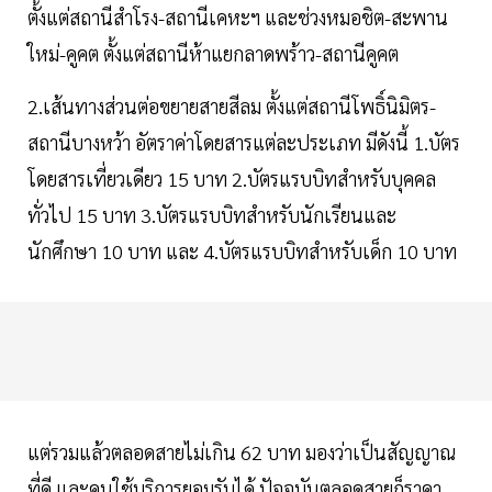
ตั้งแต่สถานีสำโรง-สถานีเคหะฯ และช่วงหมอชิต-สะพาน
ใหม่-คูคต ตั้งแต่สถานีห้าแยกลาดพร้าว-สถานีคูคต
2.เส้นทางส่วนต่อขยายสายสีลม ตั้งแต่สถานีโพธิ์นิมิตร-
สถานีบางหว้า อัตราค่าโดยสารแต่ละประเภท มีดังนี้ 1.บัตร
โดยสารเที่ยวเดียว 15 บาท 2.บัตรแรบบิทสำหรับบุคคล
ทั่วไป 15 บาท 3.บัตรแรบบิทสำหรับนักเรียนและ
นักศึกษา 10 บาท และ 4.บัตรแรบบิทสำหรับเด็ก 10 บาท
แต่รวมแล้วตลอดสายไม่เกิน 62 บาท มองว่าเป็นสัญญาณ
ที่ดี และคนใช้บริการยอมรับได้ ปัจจุบันตลอดสายก็ราคา