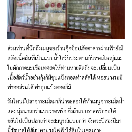
ส่วนท่านที่นึกถึงเมนูของร้านกุ๊กช็อปภัตตาคารผ่านฟ้ายังมี
สลัดเนื้อสันที่เป็นแบบน้ำใสรับประทานกับหอมใหญ่และ
ใบผักกาดมะเขือเทศสดให้ท่านหายคิดถึง จะเปลี่ยนเป็น
เนื้อสัตว์น้ำอย่างกุ้งก็มีชุบแป้งทอดทำสลัดได้ หอยนางรมมี
ทำออส่วนได้ ทำชุบแป้งทอดก็มี
วันไหนมีปลาจาระเม็ดมาก็น่าจะลองให้ทำเมนูจาระเม็ดน้ำ
แดง นุ่มนวลกว่าแบบราดพริก ซึ่งถ้าแบบราดพริกขอให้
ขยับไปเป็นปลาเก๋าจะสมบูรณ์แบบกว่า จังหวะปีสองปีมา
นี้รัฐบาลให้สัมปทานรถไฟฟ้าใต้ดินในเขตเกาะ