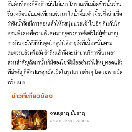
อันดับที่สองก็คือข้าวมันไก่แบบโบราณที่เมล็ดข้าวนั้นร่วน
รื่นเคลือบมันแต่เพียงแผ่วเบา ใส่น้ำจิ้มเต้าเจี้ยวซึ่งน่าเชื่อ
ว่าขิงน้ำจิ้มมีการดองแล้วให้รสนุ่มนวลเข้าไปอีก กินกับไก่
ตอนพิเศษที่ความพิเศษมาอยู่ตรงการคัดตัวไก่ผู้ชำนาญ
การกินจะใช้วิธีบีบตูดไก่ดูว่าได้อายุถึงที่เนื้อหนั่นตาม
สมควรแล้วหรือยัง ถ้าถึงแล้วจึงจะนำมาบริการขึ้นเหลา
ส่วนสำคัญถัดมานั้นก็มีของโชว์ฝีมืออย่างว่าไส้หมูทอดแล้ว
ที่สำคัญก็คือปลาดุกผัดเผ็ดในรูปแบบต่างๆ โดยเฉพาะผัด
พริกแกง
ข่าวที่เกี่ยวข้อง
งานชุธาตุ ขึ้นธาตุ
06 ส.ค. 2569 | 20:30 น.