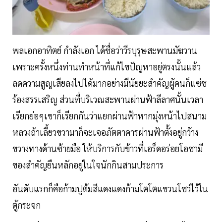
พลเอกอาทิตย์ กำลังเอก ได้ชื่อว่าวีรบุรุษสะพานมัฆวาน
เพราะครั้งหนึ่งท่านทำหน้าที่แก้ไขปัญหาอยู่ตรงนั้นแล้ว
ลดความสูญเสียลงไปได้มากอย่างมีนัยยะสำคัญผู้คนก็แซ่ซ
ร้องสรรเสริญ ส่วนที่บริเวณสะพานผ่านฟ้าลีลาศนั้นเวลา
เรียกย่อๆเขาก็เรียกกันว่าแยกผ่านฟ้าหากมุ่งหน้าไปสนาม
หลวงถ้าเลี้ยวขวามาก็จะเจอภัตตาคารผ่านฟ้าตั้งอยู่กว้าง
ขวางทางด้านซ้ายมือ ให้บริการกับข้าวที่เอร็ดอร่อยโอชามี
ของสำคัญยืนหลักอยู่ในใจนักกินสามประการ
อันดับแรกก็คือก้ามปูต้มสีแดงแดงก้ามโตโตแขวนโชว์ไว้ใน
ตู้กระจก