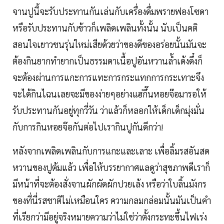
จานปูนี้จะรับประทานกันเล่นกับเครื่องดื่มพรายฟองโซดา
หรือรับประทานกับข้าวก็เพลิดเพลินทั้งนั้น นับเป็นคติ
สอนใจเยาวชนรุ่นใหม่เสียด้วยว่าของดีของอร่อยนั้นมันจะ
ต้องกินยากทำยากเป็นธรรมดาเนื้อปูอันหวานล้ำเด้งดึ๋งก็
จะต้องผ่านการแกะการแทะการกระแทกการกระเทาะจึง
จะได้กินไฉนเลยจะมีของง่ายๆอย่างแฮ่กึ๊นหอยจ๊อมารอให้
รับประทานกันอยู่ทุกวี่วัน ว่าแล้วก็หลอกให้เด็กเด็กมุ่งมั่น
กับการกินหอยจ๊อกันต่อไปเรากินปูกันดีกว่า!
หลังจากเพลิดเพลินกับการแกะและเลาะ เพื่อลิ้มรสอันสด
หวานของปูต้มแล้ว เพื่อให้บรรยากาศแลดูว่าสุขภาพดีเราก็
มีหน้าที่จะต้องสั่งจานผักผัดผักปวยเล้ง หรือว่าใบลิ้นมังกร
ของที่นี่รสชาติไม่เหมือนใคร ความกลมกล่อมนั้นมันเป็นคำ
ที่เรียกว่ามีอยู่จริงหมายความว่าไม่ใช่ว่าตั้งกระทะขึ้นไฟเร่ง