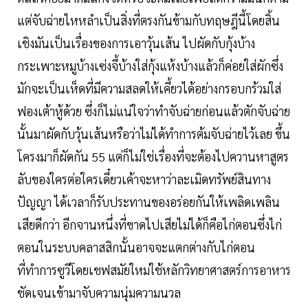
แต่จับฉ่ายไหหลำเป็นสิ่งที่ตรงกันข้ามกับทฤษฎีนี้โดยสิ้น
เชิงมันเป็นเรื่องของการเอาวุ้นเส้น ไปผัดกับกุ้งบ้าง
กระเพาะหมูบ้างเซ่งจี้บ้างใส่กุ้งแห้งบ้างแล้วก็ค่อยใส่ผักซึ่ง
มักจะเป็นเห็ดที่มีความสลดให้เคี้ยวได้อย่างกรอบกร้วมใส่
ฟองเต้าหู้ด้วย ซึ่งก็ไม่แน่ใจว่าทำจับฉ่ายก่อนแล้วตักจับฉ่าย
นั้นมาผัดกับวุ้นเส้นหรือว่าไม่ได้ทำการต้มจับฉ่ายไว้เลย ขึ้น
โครงมาก็ผัดกัน 55 แต่ก็ไม่ใช่เรื่องที่จะต้องไปควานหาสูตร
ลับของใครต่อใครเดี๋ยวเค้าจะหาว่าละเมิดทรัพย์สินทาง
ปัญญา ได้เวลาก็รับประทานของอร่อยกันให้เพลิดเพลิน
เสียดีกว่า อีกจานหนึ่งที่ขาดไปเสียไม่ได้ก็คือไก่ตอนซึ่งไก่
ตอนในระบบคลาสสิกนั้นอาจจะแตกต่างกับไก่ตอน
ที่ทำการซูวีโดยเชฟสมัยใหม่ใช้หลักวิทยาศาสตร์การอาหาร
ชัดเจนเข้ามาจับความนุ่มความนวล