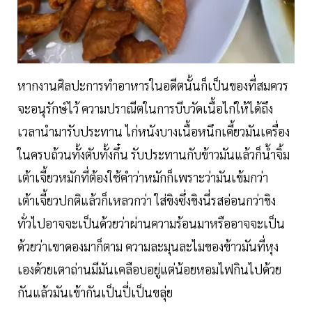
หากงานศิลปะการทำอาหารในอดีตนั้นก็เป็นของที่สมควร
จะอนุรักษ์ไว้ ความปราณีตในการบีบวัดเนื้อไก่ให้ได้ถึง
เวลานำมารับประทาน ไก่หนังบางเนื้อหนึกเคี้ยวมันเครื่อง
ในครบถ้วนทั้งตับทั้งกึ๋น รับประทานกับข้าวมันแล้วก็น้ำจิ้ม
เต้าเจี้ยวหมักที่ต้องใช้คำว่าหมักก็เพราะว่ามันเข้มกว่า
เต้าเจี้ยวปกติแล้วก็เหลวกว่า ใส่ขิงซึ่งขิงนี่รสอ่อนกว่าขิง
ทั่วไปอาจจะเป็นด้วยว่าผ่านความร้อนมาหรืออาจจะเป็น
ด้วยว่าเขาดองมาก็ตาม ความละมุนละไมของข้าวมันที่หุง
เองด้วยเตาถ่านมีมันเคลือบอยู่แต่น้อยหอมไฟกินไปด้วย
กันแล้วมันเข้ากันเป็นปี่เป็นขลุ่ย