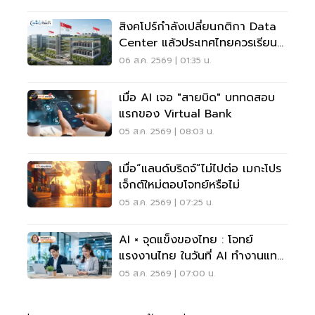
สิงคโปร์กำลังเปลี่ยนกติกา Data
Center แล้วประเทศไทยควรเรียนรู้
อะไร?
06 ส.ค. 2569 | 01:35 น.
เมื่อ AI เจอ "สายบิด" บททดสอบ
แรกของ Virtual Bank
05 ส.ค. 2569 | 08:03 น.
เมื่อ“แลนด์บริดจ์”ไม่ไปต่อ เมกะโปร
เจ็กต์ใหม่ตอบโจทย์หรือไม่
05 ส.ค. 2569 | 07:25 น.
AI × จุดแข็งของไทย : โจทย์
แรงงานไทย ในวันที่ AI ทำงานแทน
เราได้มากขึ้น
05 ส.ค. 2569 | 07:00 น.