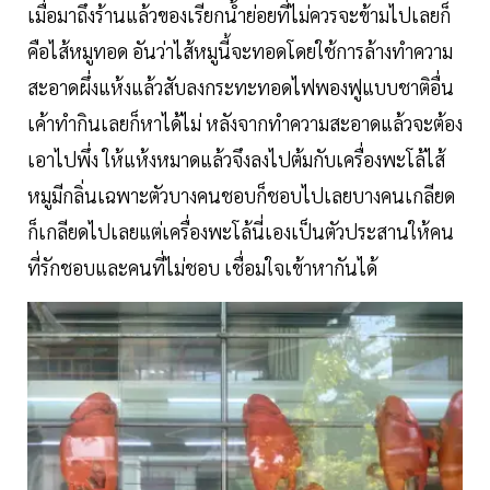
เมื่อมาถึงร้านแล้วของเรียกน้ำย่อยที่ไม่ควรจะข้ามไปเลยก็
คือไส้หมูทอด อันว่าไส้หมูนี้จะทอดโดยใช้การล้างทำความ
สะอาดผึ่งแห้งแล้วสับลงกระทะทอดไฟพองฟูแบบชาติอื่น
เค้าทำกินเลยก็หาได้ไม่ หลังจากทำความสะอาดแล้วจะต้อง
เอาไปพึ่ง ให้แห้งหมาดแล้วจึงลงไปต้มกับเครื่องพะโล้ไส้
หมูมีกลิ่นเฉพาะตัวบางคนชอบก็ชอบไปเลยบางคนเกลียด
ก็เกลียดไปเลยแต่เครื่องพะโล้นี่เองเป็นตัวประสานให้คน
ที่รักชอบและคนที่ไม่ชอบ เชื่อมใจเข้าหากันได้