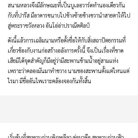
สนามหลวงจึงมีลักษณะที่เป็นบูเลอวาร์ดทำนองเดียวกัน
กับที่ปารีส มีอาคารขนาบไปข้างซ้ายข้างขวานำสายตาให้ไป
สู่พระราชวังหลวง อันโอ่อ่าปราณีตศิลป์
ดังนี้แล้วการเฉลิมนามหรือตั้งชื่อให้กับสิ่งสถาปัตยกรรมที่
เกี่ยวข้องกับงานก่อสร้างอลังการครั้งนี้ จึงเป็นเรื่องที่ขาด
เสียมิได้จุดสำคัญก็มีอยู่ว่ามีสะพานข้ามน้ำอยู่สามแห่ง
เพราะว่าคลองมันมาทำขวาง นามของสะพานตั้งแต่ไหนแต่
ไรมา มีชื่ออันไพเราะคล้องจองกันทั้งสิ้น
เริ่มต้นที่สะพานผ่านพิภพลีลา ต่อมาคือ สะพานผ่านฟ้า