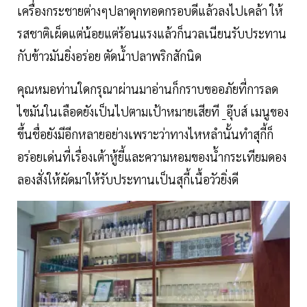
เครื่องกระชายต่างๆปลาดุกทอดกรอบดีแล้วลงไปเคล้า ให้
รสชาติเผ็ดแต่น้อยแต่ร้อนแรงแล้วก็นวลเนียนรับประทาน
กับข้าวมันยิ่งอร่อย ตัดน้ำปลาพริกสักนิด
คุณหมอท่านใดกรุณาผ่านมาอ่านก็กราบขออภัยที่การลด
ไขมันในเลือดยังเป็นไปตามเป้าหมายเสียที _อุ๊บส์ เมนูของ
ขึ้นชื่อยังมีอีกหลายอย่างเพราะว่าทางไหหลำนั้นทำสุกี้ก็
อร่อยเด่นที่เรื่องเต้าหู้ยี้และความหอมของน้ำกระเทียมดอง
ลองสั่งให้ผัดมาให้รับประทานเป็นสุกี้เนื้อวัวยิ่งดี