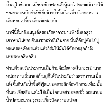
น้ำอยู่ในตัวมาก เมื่อห่อด้วยฟองเต้าหู้เอาไปทอดแล้ว จะได้
ของกรอบหนึบกำลังดีจิ้มด้วยน้ำจิ้มบ๊วยเจี่ย บ๊วยกอหวาน
เค็มหอมเปรี้ยว เด็กเด็กชอบนัก
นาทีนี้ก็มาถึงเมนูเด็ดของภัตตาคารผ่านฟ้าซึ่งแลดูว่า
เยาวชนไม่ชอบกินเพราะว่ามันกินยาก นั่นก็คือปูต้ม ใช้ปู
ทะเลสดๆคัดมาแล้ว แล้วก็ต้มให้มันได้จังหวะสุกกำลัง
เหมาะพอดีพอดิบ
ท่านที่ชอบรับประทานเป็นก้ามคือมีสตางค์ในกระเป๋ามาก
หน่อยท่านสั่งมาแต่ก้ามปูก็ได้รับประกันว่าสดว่าหวานเนื้อ
เด้ง จิ้มกินกับน้ำจิ้มซีฟู้ดแบบคลาสสิกคือพริกกระเทียมนั้น
หั่นละเอียดยิบ แต่ไม่ได้เป็นโคลนอย่างซอสฝรั่ง ลอยมาบน
น้ำปลามะนาวปรุงรสเปรี้ยวนิดหวานหน่อย