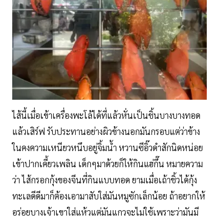
ไส้นี้เมื่อเข้าเครื่องพะโล้ได้ที่แล้วหั่นเป็นชิ้นบางบางทอด
แล้วเสิร์ฟ รับประทานอย่างผิวข้างนอกมันกรอบแต่ว่าข้าง
ในคงความเหนียวหนึบอยู่จิ้มน้ำ หวานซีอิ๊วดำสักนิดหน่อย
เข้าปากเคี้ยวเพลิน เด็กๆมาด้วยก็ให้กินแฮ่กึ๊น หมายความ
ว่า ไส้กรอกกุ้งของจีนที่กินแบบทอด ยามเมื่อเถ้าชิ้วได้กุ้ง
ทะเลดีดีมาก็ต้องเอามาสับใส่มันหมูซักเล็กน้อย ถ้าอยากให้
อร่อยบางเจ้าเขาใส่แห้วแต่มันแกวจะไม่ใช้เพราะว่ามันมี