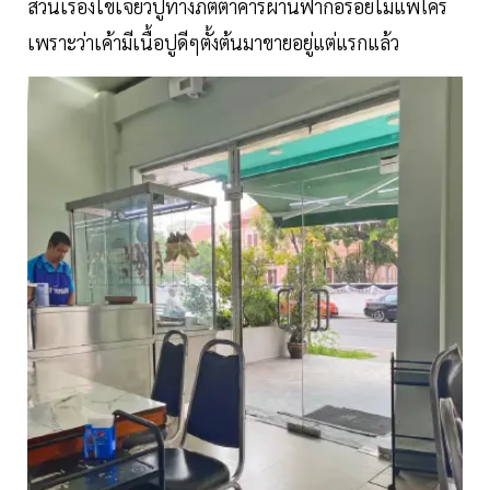
ส่วนเรื่องไข่เจียวปูทางภัตตาคารผ่านฟ้าก็อร่อยไม่แพ้ใคร
เพราะว่าเค้ามีเนื้อปูดีๆตั้งต้นมาขายอยู่แต่แรกแล้ว