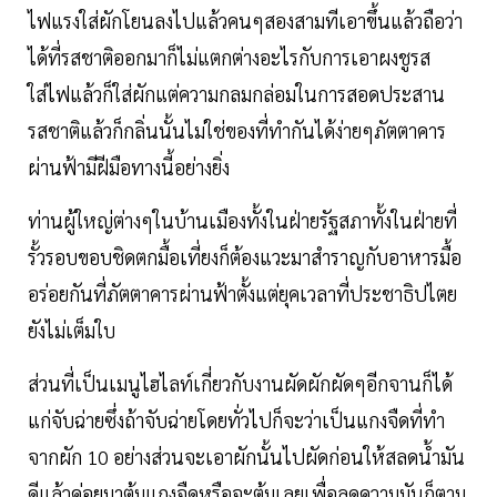
ไฟแรงใส่ผักโยนลงไปแล้วคนๆสองสามทีเอาขึ้นแล้วถือว่า
ได้ที่รสชาติออกมาก็ไม่แตกต่างอะไรกับการเอาผงชูรส
ใส่ไฟแล้วก็ใส่ผักแต่ความกลมกล่อมในการสอดประสาน
รสชาติแล้วก็กลิ่นนั้นไม่ใช่ของที่ทำกันได้ง่ายๆภัตตาคาร
ผ่านฟ้ามีฝีมือทางนี้อย่างยิ่ง
ท่านผู้ใหญ่ต่างๆในบ้านเมืองทั้งในฝ่ายรัฐสภาทั้งในฝ่ายที่
รั้วรอบขอบชิดตกมื้อเที่ยงก็ต้องแวะมาสำราญกับอาหารมื้อ
อร่อยกันที่ภัตตาคารผ่านฟ้าตั้งแต่ยุคเวลาที่ประชาธิปไตย
ยังไม่เต็มใบ
ส่วนที่เป็นเมนูไฮไลท์เกี่ยวกับงานผัดผักผัดๆอีกจานก็ได้
แก่จับฉ่ายซึ่งถ้าจับฉ่ายโดยทั่วไปก็จะว่าเป็นแกงจืดที่ทำ
จากผัก 10 อย่างส่วนจะเอาผักนั้นไปผัดก่อนให้สลดน้ำมัน
ดีแล้วค่อยมาต้มแกงจืดหรือจะต้มเลยเพื่อลดความมันก็ตาม