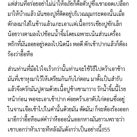
แต่ส่วนที่อร่อยอย่าไม่น่าให้อภัยก็คือตัวปูซึ่งเขาถอดเปลือก
มาให้บ้างแล้ว มันของปูที่ติดอยู่บริเวณมุมกระดองนั้นเมื่อ
ตักลงมาใส่ในข้าวแล้วแกะเอาเเต่เนื้อกรรเชียงปูซักเล็ก
น้อยวางตามลงไปช้อนน้ำจิ้มโดยเฉพาะเน้นส่วนเครื่อง
พริกที่มันลอยอยู่รดลงไปนิดนึง พอดี ตักเข้าปากแล้วก็ต้อง
ร้องว่าอื้อหือ
ส่วนท่านที่มือไวใจเร็วกว่านั้นท่านจะใช้วิธีไปคว้าเอาข้าว
มันที่เขาหุงมาไว้ให้เตรียมกินกับไก่ตอน มาตั้งเป็นสำรับ
แล้วจึงควักมันปูตามด้วยเนื้อปูข้างขามาวาง วักน้ำจิ้มนี้โรย
หน้าก่อน พอจะเอาเข้าปาก ค่อยคว้าเอาตับไก่ตอนซึ่งอยู่
ในจานเจือเข้าไปในคำนั้นด้วยมัน ตัดมัน! ก็จะต้องร้องออก
มาอีกว่าอื้อหือแต่คำว่าหือออนั่นออกหางมันยาวเพราะว่า
เขาบอกว่าหัวเราะทีหลังมันดังกว่าเป็นอย่างนี้!!55