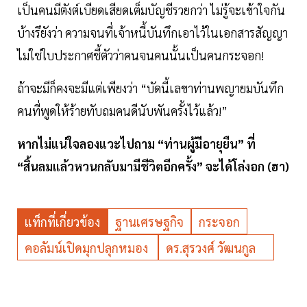
เป็นคนมีตังต์เบียดเสียดเต็มบัญชีรวยกว่า ไม่รู้จะเข้าใจกัน
บ้างรึยังว่า ความจนที่เจ้าหนี้บันทึกเอาไว้ในเอกสารสัญญา
ไม่ใช่ใบประกาศชี้ตัวว่าคนจนคนนั้นเป็นคนกระจอก!
ถ้าจะมีก็คงจะมีแต่เพียงว่า “บัดนี้เลขาท่านพญายมบันทึก
คนที่พูดให้ร้ายทับถมคนดีนับพันครั้งไว้แล้ว!”
หากไม่แน่ใจลองแวะไปถาม “ท่านผู้มีอายุยืน” ที่
“สิ้นลมแล้วหวนกลับมามีชีวิตอีกครั้ง” จะได้โล่งอก (ฮา)
แท็กที่เกี่ยวข้อง
ฐานเศรษฐกิจ
กระจอก
คอลัมน์เปิดมุกปลุกหมอง
ดร.สุรวงศ์ วัฒนกูล