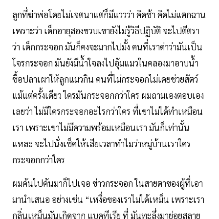
ลูกที่ฆ่าพ่อโดยไม่เจตนาแต่ก็มีแววว่า คิดช้า คิดไม่แตกฉาน
เพราะว่า เด็กอายุสองขวบเขายังไม่รู้วิธีปฏิบัติ จะไปตีตรา
ว่า เด็กกระจอก มันก็คงจะมากไปมั้ง คนที่เราด่าว่ามันเป็น
โจรกระจอก มันยังมีน้ำใจลงไปอุ้มแมวในคลองมาอาบน้ำ
ซื้อปลาเผาให้ลูกแมวกิน คนที่ไม่กระจอกไม่เคยช่วยสัตว์
แม้แต่ครั้งเดียว ใครมันกระจอกกว่าใคร ผมถามเองตอบเอง
เลยว่า ไม่มีใครกระจอกอะไรกว่าใคร ที่เขาไม่ได้ทำเหมือน
เรา เพราะเขาไม่มีความพร้อมเหมือนเรา มันก็เท่านั้น
แหละ จะไปนั่งเช็คให้เสียเวลาทำไมว่าหมู่บ้านเราใคร
กระจอกกว่าใคร
ผมค้นไปค้นมาก็ไปเจอ ข่าวกระจอก ในสายตาของผู้ที่เอา
มานำเสนอ อย่างเช่น “เหงื่อของเราไม่ได้เหม็น เพราะเรา
กลิ่นเหม็นมันเกิดจาก แบคทีเรีย ที่ มันทะลึ่งมาย่อยสลาย