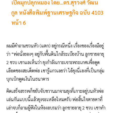
เปิดมุกปลุกหมอง โดย...ดร.สุรวงศ์ วัฒน
กูล หนังสือพิมพ์ฐานเศรษฐกิจ ฉบับ 4103
หน้า 6
ผมมีคำถามชวนหัว (แตก) อยู่กรณีหนึ่ง เรื่องของเรื่องมีอยู่
ว่า “พ่อนั่งยองๆ อยู่กับพื้นดินใกล้ระเบียงบ้าน ลูกชายอายุ
2 ขวบ เขาแลเห็นว่า ยุงกำลังเกาะเจาะพระเกศเพื่อดูด
เลือดของสะเด็ดพ่อ เขารู้แกวเลยว่า ไอ้ยุงนี่เองที่เป็นกลุ่ม
บุกเบิกดูดเงินในธนาคาร
คิดเสร็จสรรพก็ขยับจับขวานมาจามยุงที่เกาะอยู่บนหัวพ่อ
เล่นกันแบบนี้แล้วยุงจะเหลือไหมครับ พ่อสิ้นใจตายคาที่
เล่าจบก็ถามผู้ฟังในห้องอบรมว่า ลูกชายอายุ 2 ขวบ เขาทำ