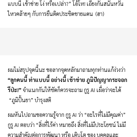
แบบนี้ เข้าข่าย โง่ หรือเปล่า?” โอ้โห! เถียงกันสนั่นหวั่น
ไหวคล้ายๆ กับการยืนติดประชิดชายแดน (ฮา)
ผมไม่สรุปจุดนี้นะ ขอลากจุดหลักมาถามทุกท่านแก้ง่วงว่า
“ลูกคนนี้ ทำแบบนี้ อย่างนี้ เข้าข่าย ภูมิปัญญากระจอก
รึป่ะ!”
จำแนกกันให้ชัดก็ควรจะถาม กูรู AI เผื่อว่าจะได้
“ภูมิปั้นยา” บำรุงสติ
ผมหันไปถามขอความรู้จาก กูรู AI ว่า “อะไรที่ไม่มีคุณค่า”
กูรู AI ตอบว่า “สิ่งที่ไร้ค่า หมายถึง สิ่งที่ไม่มีประโยชน์ ไม่มี
ความสำคัญต่อการพัฒนา หรือ เติบโต ของ บุคคลและ