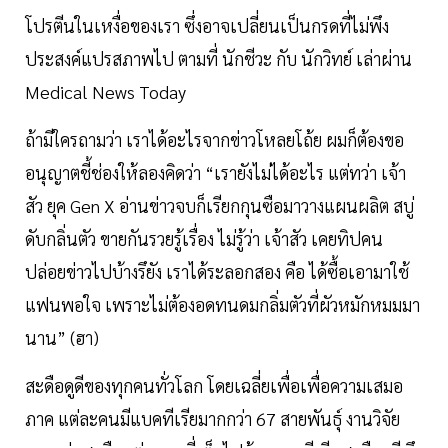
โปรตีนในเหงื่อของเรา ซึ่งอาจเปลี่ยนเป็นกรดที่ไม่พึง
ประสงค์แปรสภาพไป ตามที่ นักชีวะ กับ นักวิทย์ เล่าผ่าน
Medical News Today
ถ้ามีใครถามว่า เราได้อะไรจากข่าวโหลยโถ้ย ผมก็ต้องขอ
อนุญาตชี้ช่องให้ลองคิดว่า “เรายังไม่ได้อะไร แต่ทว่า เจ้า
สัว ยุค Gen X อ่านข่าวจบก็เรียกกุนซือมาวางแผนผลิต สบู่
ดับกลิ่นตัว ขายกันรวยรู้เรื่อง ไม่รู้ว่า เจ้าสัว เคยทิปคน
ปล่อยข่าวไปบ้างรึยัง เราได้ระลอกสอง คือ ได้ซื้อเอามาใช้
แฟนพอใจ เพราะไม่ต้องอดทนดมกลิ่มตัวที่ผัวหมักหมมมา
นาน” (ฮา)
สะดือดูดีของทุกคนทั่วโลก โดยเฉลี่ยเพื่อเพื่อความเสมอ
ภาค แต่ละคนมีแบคทีเรียมากกว่า 67 สายพันธุ์ งานวิจัย