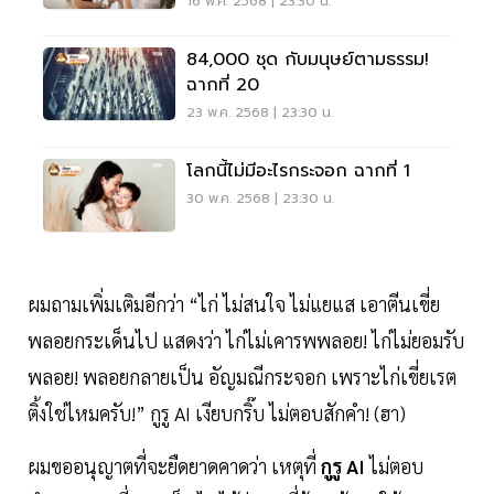
16 พ.ค. 2568 | 23:30 น.
84,000 ชุด กับมนุษย์ตามธรรม!
ฉากที่ 20
23 พ.ค. 2568 | 23:30 น.
โลกนี้ไม่มีอะไรกระจอก ฉากที่ 1
30 พ.ค. 2568 | 23:30 น.
ผมถามเพิ่มเติมอีกว่า “ไก่ ไม่สนใจ ไม่แยแส เอาตีนเขี่ย
พลอยกระเด็นไป แสดงว่า ไก่ไม่เคารพพลอย! ไก่ไม่ยอมรับ
พลอย! พลอยกลายเป็น อัญมณีกระจอก เพราะไก่เขี่ยเรต
ติ้งใช่ไหมครับ!” กูรู AI เงียบกริ๊บ ไม่ตอบสักคำ! (ฮา)
ผมขออนุญาตที่จะยืดยาดคาดว่า เหตุที่
กูรู AI
ไม่ตอบ