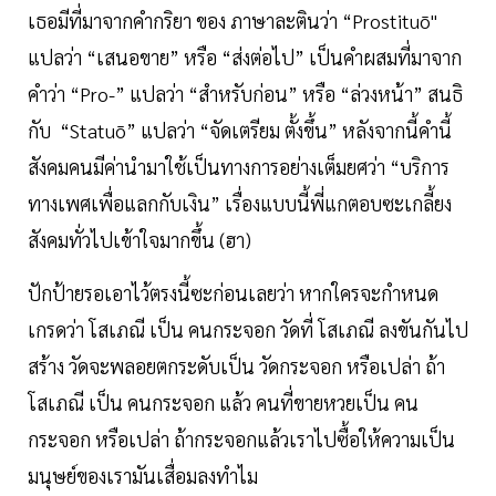
เธอมีที่มาจากคำกริยา ของ ภาษาละตินว่า “Prostituō"
แปลว่า “เสนอขาย” หรือ “ส่งต่อไป” เป็นคำผสมที่มาจาก
คำว่า “Pro-” แปลว่า “สำหรับก่อน” หรือ “ล่วงหน้า” สนธิ
กับ “Statuō” แปลว่า “จัดเตรียม ตั้งขึ้น” หลังจากนี้คำนี้
สังคมคนมีค่านำมาใช้เป็นทางการอย่างเต็มยศว่า “บริการ
ทางเพศเพื่อแลกกับเงิน” เรื่องแบบนี้พี่แกตอบซะเกลี้ยง
สังคมทั่วไปเข้าใจมากขึ้น (ฮา)
ปักป้ายรอเอาไว้ตรงนี้ซะก่อนเลยว่า หากใครจะกำหนด
เกรดว่า โสเภณี เป็น คนกระจอก วัดที่ โสเภณี ลงขันกันไป
สร้าง วัดจะพลอยตกระดับเป็น วัดกระจอก หรือเปล่า ถ้า
โสเภณี เป็น คนกระจอก แล้ว คนที่ขายหวยเป็น คน
กระจอก หรือเปล่า ถ้ากระจอกแล้วเราไปซื้อให้ความเป็น
มนุษย์ของเรามันเสื่อมลงทำไม