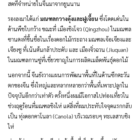
สดที่จำหน่ายในจีนมาจากยูนนาน
รองลงมาได้แก่
มณฑลกวางตุ้งและฝูเจี้ยน
ซึ่งโดดเด่นใน
ด้านพืชใบกว้าง ขณะที่ เมืองชิงโจว (Qingzhou) ในมณฑล
ซานตงที่ขึ้นชื่อในเรื่องดอกไม้กระถาง มณฑลเจ้อเจียงและ
เจียงซู ที่เน้นต้นกล้าประดับ และ เมืองจิ่วฉวน (Jiuquan)
ในมณฑลกานซู่ที่เชี่ยวชาญในการผลิตเมล็ดพันธุ์ดอกไม้
นอกจากนี้ จีนยังวางแผนการพัฒนาพื้นที่ในด้านซีกตะวัน
ตกของจีน ซึ่งใหญ่และหลากหลายกว่าพื้นที่เพาะปลูกใน
ปัจจุบันอีกกว่าเท่าตัว ครั้งหนึ่งผมมีโอกาสไปท่องเที่ยวใน
ช่วงฤดูร้อนที่มณฑลชิงไห่ แต่สิ่งที่ผมประทับใจจุดแรกกลับ
เป็น ทุ่งดอกคาโนลา (Canola) บริเวณรอบๆ ทะเลสาบชิง
ไห่