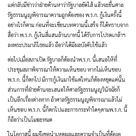
แต่กลับมีข่าวว่าฝ่ายค้านหาว่ารัฐบาลยัดไส้ แล้วจะยื่นศาล
รัฐธรรมนูญพิจารณาความถูกต้องของ พ.ร.ก. กู้เงินครั้งนี้
อย่างไรก็ตาม ก่อนที่จะเขียนบทความนี้เสร็จ ก็ได้ทราบจาก
สื่อว่า พ.ร.ก. กู้เงินสี่แสนล้านบาทนี้ ได้รับการโปรดเกล้าฯ
ลงพระปรมาภิไธยแล้ว ถือว่าได้มีผลบังคับใช้แล้ว
ต่อไปเมื่อสภาเปิด รัฐบาลก็ต้องนำพ.ร.ก. นี้เสนอให้ที่
ประชุมสภาพิจารณาให้ความเห็นชอบ หากไม่เห็นชอบ
พ.ร.ก. นี้ก็ตกไป มีการกู้เงินมาใช้แค่ไหนก็ต้องหยุดแค่นั้น
ส่วนการที่ฝ่ายค้านจะเสนอให้ศาลรัฐธรรมนูญวินัจฉัยก็
เป็นอีกเรื่องต่างหาก ถ้าศาลรัฐธรรมนูญพิจารณาแล้วไม่
เห็นชอบ พ.ร.ก. นี้ก็ตกไปและการกระทำใดๆตามพ.ร.ก. นี้
ก็ถือว่าเป็นโมฆะหมด
ในโอกาสนี้ ผมจึงขอนำเหตุผลและความจำเป็นที่ต้องอ