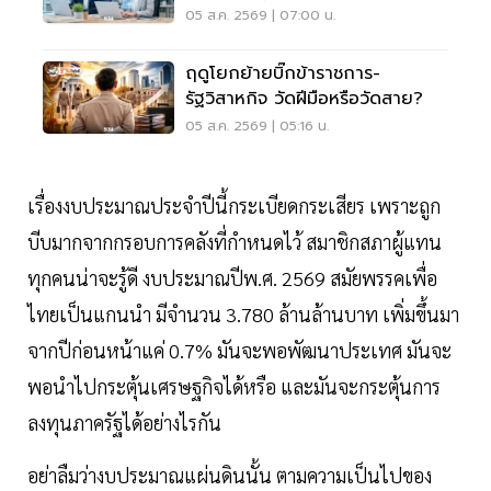
เราได้มากขึ้น
05 ส.ค. 2569 | 07:00 น.
ฤดูโยกย้ายบิ๊กข้าราชการ-
รัฐวิสาหกิจ วัดฝีมือหรือวัดสาย?
05 ส.ค. 2569 | 05:16 น.
เรื่องงบประมาณประจำปีนี้กระเบียดกระเสียร เพราะถูก
บีบมากจากกรอบการคลังที่กำหนดไว้ สมาชิกสภาผู้แทน
ทุกคนน่าจะรู้ดี งบประมาณปีพ.ศ. 2569 สมัยพรรคเพื่อ
ไทยเป็นแกนนำ มีจำนวน 3.780 ล้านล้านบาท เพิ่มขึ้นมา
จากปีก่อนหน้าแค่ 0.7% มันจะพอพัฒนาประเทศ มันจะ
พอนำไปกระตุ้นเศรษฐกิจได้หรือ และมันจะกระตุ้นการ
ลงทุนภาครัฐได้อย่างไรกัน
อย่าลืมว่างบประมาณแผ่นดินนั้น ตามความเป็นไปของ