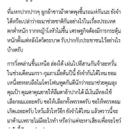
ที่แหกปากปาวๆ ผูกผ้าขาวม้าคาดพุงขึ้นรถแห่กันนะ ยังจำ
ได้หรือเปล่าว่าจะมาช่วยชาติกันอย่างไรในเรื่องประเทศ
ตกต่ำหนัก รากหญ้าโงหัวไม่ขึ้น เศรษฐกิจต้องมีการกระตุ้น
หนักตั้งแต่หลังโควิดระบาด รับปากกับประชาชนไว้อย่างไร
บ้างครับ
การวิ่งพล่านขึ้นเหนือ ล่องใต้ เผ่นไปอีสานกันจ้าละหวั่น
ในช่วงเดือนมกรา-กุมภาเมื่อต้นปีนี้ ยังจำกันได้ไหม ยอม
เหนื่อยหอบถือไมโครโฟนพูดกันดีนักว่าจะมาช่วยคุณลุง
คุณป้า คุณตาคุณยายให้ลืมตาอ้าปากได้ มีเงินมีทองใช้
เลือกผมเถอะครับ ขอให้เลือกทั้งพรรคครับ ขอให้พรรคผม
เกิดเถอะครับ ไหว้แล้วไหว้อีก ยังจำได้ไหม แล้วคราวนี้จะ
มาค้านเพราะไม่มีอะไรทำ หรือว่าแค่จะหาเสียงเพื่อจะโชว์