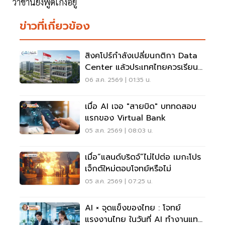
ว่าข้านี้ยังพูดเก่งอยู่
ข่าวที่เกี่ยวข้อง
สิงคโปร์กำลังเปลี่ยนกติกา Data
Center แล้วประเทศไทยควรเรียนรู้
อะไร?
06 ส.ค. 2569 | 01:35 น.
เมื่อ AI เจอ "สายบิด" บททดสอบ
แรกของ Virtual Bank
05 ส.ค. 2569 | 08:03 น.
เมื่อ“แลนด์บริดจ์”ไม่ไปต่อ เมกะโปร
เจ็กต์ใหม่ตอบโจทย์หรือไม่
05 ส.ค. 2569 | 07:25 น.
AI × จุดแข็งของไทย : โจทย์
แรงงานไทย ในวันที่ AI ทำงานแทน