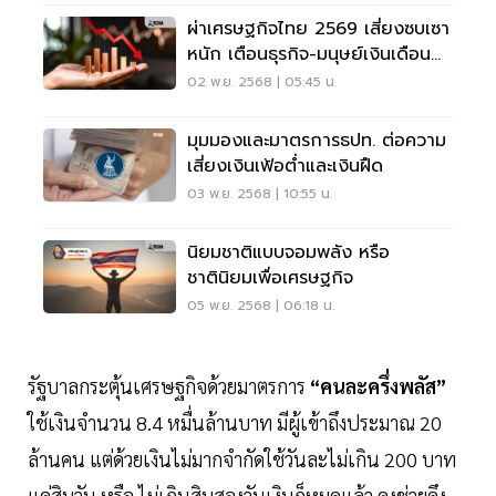
ผ่าเศรษฐกิจไทย 2569 เสี่ยงซบเซา
หนัก เตือนธุรกิจ-มนุษย์เงินเดือน
รับมือด่วน
02 พ.ย. 2568 | 05:45 น.
มุมมองและมาตรการธปท. ต่อความ
เสี่ยงเงินเฟ้อต่ำและเงินฝืด
03 พ.ย. 2568 | 10:55 น.
นิยมชาติแบบจอมพลัง หรือ
ชาตินิยมเพื่อเศรษฐกิจ
05 พ.ย. 2568 | 06:18 น.
รัฐบาลกระตุ้นเศรษฐกิจด้วยมาตรการ
“คนละครึ่งพลัส”
ใช้เงินจำนวน 8.4 หมื่นล้านบาท มีผู้เข้าถึงประมาณ 20
ล้านคน แต่ด้วยเงินไม่มากจำกัดใช้วันละไม่เกิน 200 บาท
แค่สิบวัน หรือ ไม่เกินสิบสองวันเงินก็หมดแล้ว คงช่วยดึง