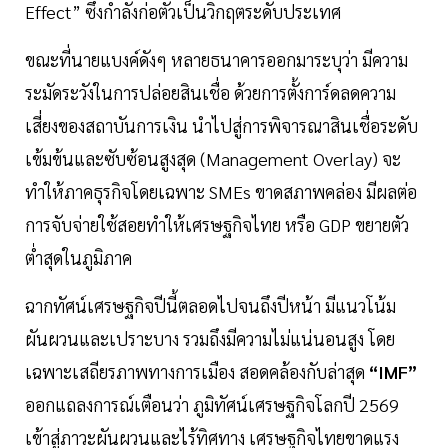
Effect” ซึ่งกำลังก่อตัวเป็นวิกฤตระดับประเทศ
ขณะที่นายแบงค์ดังๆ หลายธนาคารออกมาระบุว่า มีความ
ระมัดระวังในการปล่อยสินเชื่อ ด้วยการตั้งการ์ดลดความ
เสี่ยงของสถาบันการเงิน นำไปสู่การพิจารณาสินเชื่อระดับ
เข้มข้นและซับซ้อนสูงสุด (Management Overlay) จะ
ทำให้ภาคธุรกิจโดยเฉพาะ SMEs ขาดสภาพคล่อง มีผลต่อ
การจับจ่ายใช้สอยทำให้เศรษฐกิจไทย หรือ GDP ขยายตัว
ต่ำสุดในภูมิภาค
ฉากทัศน์เศรษฐกิจปีนี้ตลอดไปจนถึงปีหน้า มีแนวโน้ม
ผันผวนและเปราะบาง รวมถึงมีความไม่แน่นอนสูง โดย
เฉพาะเสถียรภาพทางการเมือง สอดคล้องกับล่าสุด
“IMF”
ออกแถลงการณ์เตือนว่า ภูมิทัศน์เศรษฐกิจโลกปี 2569
เข้าสู่ภาวะผันผวนและไร้ทิศทาง เศรษฐกิจไทยขาดแรง