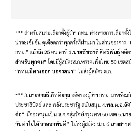
*** สำหรับสนามเลือกตั้งผู้ว่าฯ กทม. ห่างหายการเลือกตั้
น่าจะเข้มข้น ดุเดือดกว่าทุกครั้งที่ผ่านมา ในส่วนของการ “เลือ
กทม.” แล้วถึง
25
คน อาทิ
1.นายชัชชาติ สิทธิพันธุ์
อดีต
สำหรับทุกคน”
โดยมีผู้สมัครส.ก.พรรคเพื่อไทย 50 เขตส
“กทม.มีทางออก บอกรสนา”
ไม่ส่งผู้สมัคร ส.ก.
*** 3.
นายสกลธี ภัททิยกุล
อดีตรองผู้ว่าฯ กทม. มาพร้อมก
ประชาธิปัตย์ และ พลังประชารัฐ สนับสนุน 4.
พล.ต.อ.อัศ
ต่อ”
มีกองหนุนเป็น ส.ก.กลุ่มรักษ์กรุงเทพ 50 เขต 5.
นาย
วันทำไม่ได้ ลาออกทันที”
ไม่ส่งผู้สมัคร ส.ก. 6.
นางสาวศศ