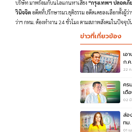
บริษัท มาพร้อมกับนโลแกนหาเสียง
“กรุงเทพฯ ปลอดภั
วินิจจิต
อดีตที่ปรึกษารมว.ยุติธรรม อดีตเคยลงเลือกตั้งผู้ว่
ว่าฯ กทม. ต้องทำงาน 24 ชั่วโมง ตามสภาพสังคมในปัจจุบั
ข่าวที่เกี่ยวข้อง
เอา
ก.ค
22 ก.
ครม
เดือ
02 มี
ส่อง
ทม.
01 เม