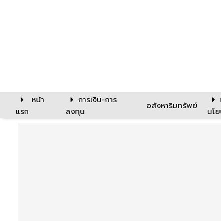
หน้า
การเงิน-การ
อสังหาริมทรัพย์
แรก
ลงทุน
นโย