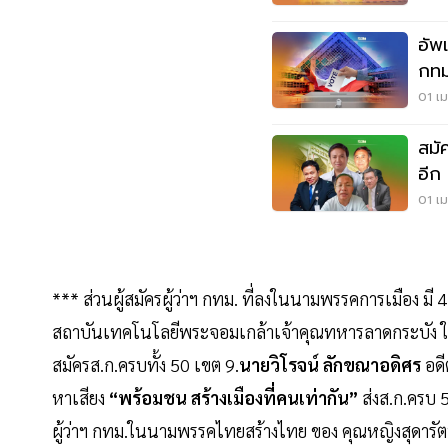
อัพเ
กทม
01 เม
สมัค
อีก
13
01 เม
*** ส่วนผู้สมัครผู้ว่าฯ กทม. ที่ลงในนามพรรคการเมือง มี
สถาบันเทคโนโลยีพระจอมเกล้าเจ้าคุณทหารลาดกระบัง 
สมัครส.ก.ครบทั้ง 50 เขต 9.
นายวิโรจน์ ลักขณาอดิศร
อดี
หาเสียง
“พร้อมชน สร้างเมืองที่คนเท่ากัน”
ส่งส.ก.ครบ 
ผู้ว่าฯ กทม.ในนามพรรคไทยสร้างไทย ของ คุณหญิงสุดารัต