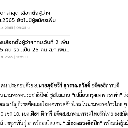
ดทล่าสุด เลือกตั้งผู้ว่าฯ
.2565 ยังไม่มีผู้สมัครเพิ่ม
.ย. 2565 | 09:05 น.
รเลือกตั้งผู้ว่าฯกทม.วันที่ 2 เพิ่ม
 5 คน รวมเป็น 25 คน ส.ก.เพิ่ม
.ย. 2565 | 11:05 น.
 4 คน ประกอบด้วย 8.
นายสุชัชวีร์ สุวรรณสวัสดิ์
อดีตอธิการบดี
ในนามพรรคประชาธิปัตย์ ชูสโลแกน
“เปลี่ยนกรุงเทพ เราทำ”
ส่ง
ตส.ส.บัญชีรายชื่อและโฆษกพรรคก้าวไกล ในนามพรรคก้าวไกล ชู
50 เขต 10.
น.ต.ศิธา ทิวารี
อดีตส.ส.กทม.พรรคไทยรักไทย ลงสมัค
น์ เกยุราพันธุ์ มาพร้อมสโลแกน
“เมืองหลวงติดปีก”
พร้อมส่งผู้สม