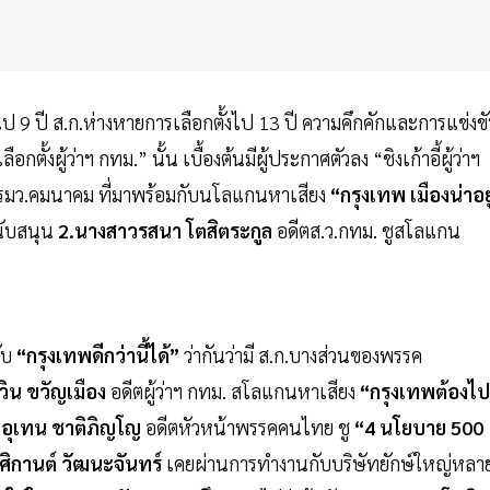
งไป 9 ปี ส.ก.ห่างหายการเลือกตั้งไป 13 ปี ความคึกคักและการแข่งข
กตั้งผู้ว่าฯ กทม.” นั้น เบื้องต้นมีผู้ประกาศตัวลง “ชิงเก้าอี้ผู้ว่าฯ
รมว.คมนาคม ที่มาพร้อมกับนโลแกนหาเสียง
“กรุงเทพ เมืองน่าอยู
นับสนุน
2.นางสาวรสนา โตสิตระกูล
อดีตส.ว.กทม. ชูสโลแกน
ับ
“กรุงเทพดีกว่านี้ได้”
ว่ากันว่ามี ส.ก.บางส่วนของพรรค
วิน ขวัญเมือง
อดีตผู้ว่าฯ กทม. สโลแกนหาเสียง
“กรุงเทพต้องไป
อุเทน ชาติภิญโญ
อดีตหัวหน้าพรรคคนไทย ชู
“4 นโยบาย 500
ิกานต์ วัฒนะจันทร์
เคยผ่านการทำงานกับบริษัทยักษ์ใหญ่หลา