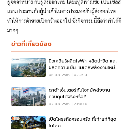
ผู้จัดจําหน่าย กับผู้ส่งออกไทย โดยมีทูตพาณิชย์ เป็นเซลส์
แมนประสานกับผู้นําเข้าในต่างประเทศกับผู้ส่งออกไทย
ทำให้การค้าขายเปิดกว้างออกไป ซึ่งกิจกรรมนี้ถือว่าทำได้ดี
มากๆ
ข่าวที่เกี่ยวข้อง
นิวเคลียร์ผลิตไฟฟ้า ผลิตน้ำจืด และ
ผลิตความเย็น: โมเดลพลังงานใหม่
สำหรับ AI Data Center แห่ง
08 ส.ค. 2569 | 02:25 น.
อนาคต
ดาต้าเซ็นเตอร์กับโจทย์พลังงาน
ควบคุมได้จริงหรือ?
07 ส.ค. 2569 | 23:00 น.
เปิดโผธุรกิจครอบครัว ที่เก่าแก่ที่สุด
ในโลก