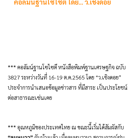
คอลัมน์ฐานโซไซตี โดย... ว.เชิงดอย
*** คอลัมน์ฐานโซไซตี หนังสือพิมพ์ฐานเศรษฐกิจ ฉบับ
3827 ระหว่างวันที่ 16-19 ต.ค.2565 โดย “ว.เชิงดอย”
ประจำการนำเสนอข้อมูลข่าวสาร ที่มีสาระ เป็นประโยชน์
ต่อสาธารณะเช่นเคย
*** อุณหภูมิของประเทศไทย ณ ขณะนี้เริ่มได้สัมผัสกับ
“ลมหนาว”
กันบ้างแล้ว เมื่อลมหนาวมา สถานการณ์ฝน