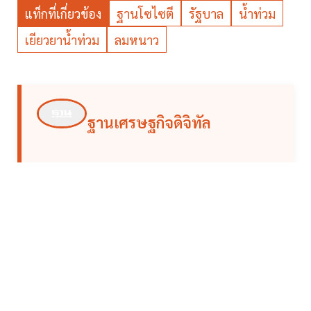
แท็กที่เกี่ยวข้อง
ฐานโซไซตี
รัฐบาล
น้ำท่วม
เยียวยาน้ำท่วม
ลมหนาว
ฐานเศรษฐกิจดิจิทัล