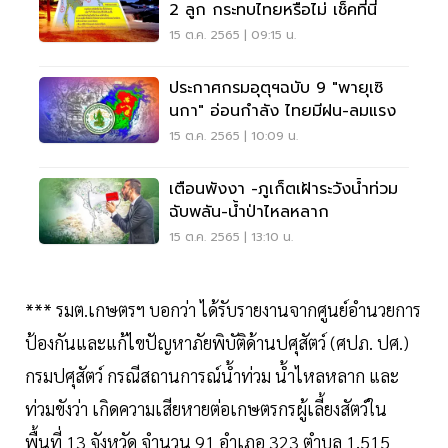
2 ลูก กระทบไทยหรือไม่ เช็คที่นี่
15 ต.ค. 2565 | 09:15 น.
ประกาศกรมอุตุฯฉบับ 9 "พายุเซิ
นกา" อ่อนกำลัง ไทยมีฝน-ลมแรง
15 ต.ค. 2565 | 10:09 น.
เตือนพังงา -ภูเก็ตเฝ้าระวังน้ำท่วม
ฉับพลัน-น้ำป่าไหลหลาก
15 ต.ค. 2565 | 13:10 น.
*** รมต.เกษตรฯ บอกว่า ได้รับรายงานจากศูนย์อำนวยการ
ป้องกันและแก้ไขปัญหาภัยพิบัติด้านปศุสัตว์ (ศปภ. ปศ.)
กรมปศุสัตว์ กรณีสถานการณ์น้ำท่วม น้ำไหลหลาก และ
ท่วมขังว่า เกิดความเสียหายต่อเกษตรกรผู้เลี้ยงสัตว์ใน
พื้นที่ 13 จังหวัด จำนวน 91 อำเภอ 323 ตำบล 1,515