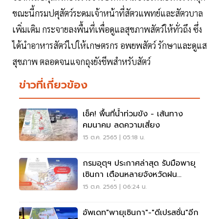
ขณะนี้กรมปศุสัตว์ระดมเจ้าหน้าที่สัตวแพทย์และสัตวบาล
เพิ่มเติม กระจายลงพื้นที่เพื่อดูแลสุขภาพสัตว์ให้ทั่วถึง ซึ่ง
ได้นำอาหารสัตว์ไปให้เกษตรกร อพยพสัตว์ รักษาและดูแส
สุขภาพ ตลอดจนแจกถุงยังชีพสำหรับสัตว์
ข่าวที่เกี่ยวข้อง
เช็ค! พื้นที่น้ำท่วมขัง - เส้นทาง
คมนาคม ลดความเสี่ยง
15 ต.ค. 2565 | 05:18 น.
กรมอุตุฯ ประกาศล่าสุด รับมือพายุ
เซินกา เตือนหลายจังหวัดฝน
ตกหนัก น้ำท่วม
15 ต.ค. 2565 | 06:24 น.
อัพเดท"พายุเซินกา"-"ดีเปรสชั่น"อีก