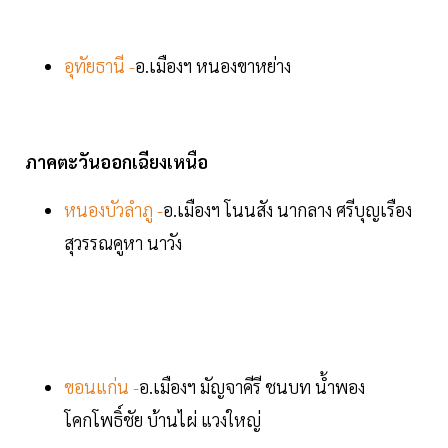
อุทัยธานี -
อ.เมืองฯ หนองขาหย่าง
ภาคตะวันออกเฉียงเหนือ
หนองบัวลำภู -
อ.เมืองฯ โนนสัง นากลาง ศรีบุญเรือง
สุวรรณคูหา นาวัง
ขอนแก่น -
อ.เมืองฯ มัญจาคีรี ชนบท น้ำพอง
โคกโพธิ์ชัย บ้านไผ่ แวงใหญ่