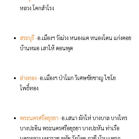
หลวง โคกสำโรง
สระบุรี -
อ.เมืองฯ วังม่วง หนองแค หนองโดน แก่งคอย
บ้านหมอ เสาไห้ ดอนพุด
อ่างทอง -
อ.เมืองฯ ป่าโมก วิเศษชัยชาญ ไชโย
โพธิ์ทอง
พระนครศรีอยุธยา -
อ.เสนา ผักไห่ บางบาล บางไทร
บางปะอิน พระนครศรีอยุธยา บางปะหัน ท่าเรือ
นครหลวง มหาราช อุทัย วังน้อย ภาชี บ้านแพรก