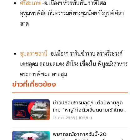
ศรีสะเกษ -
อ.เมืองฯ ห้วยทับทัน ราษีไศล
อุทุมพรพิสัย กันทรารมย์ ยางชุมน้อย บึงบูรพ์ ศิลา
ลาด
อุบลราชธานี -
อ.เมืองฯ วารินชำราบ สว่างวีระวงศ์
เดชอุดม ดอนมดแดง สำโรง เขื่องใน พิบูลมังสาหาร
ตระการพืชผล ตาลสุม
ข่าวที่เกี่ยวข้อง
ข่าวปลอม!กรมอุตุฯ เตือนพายุลูก
ใหม่ “หารู”ก่อตัวเวียดนามเข้าไทย
2-3 วัน
13 ต.ค. 2565 | 10:58 น.
พยากรณ์อากาศวันนี้-20