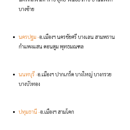
บางซ้าย
นครปฐม -
อ.เมืองฯ นครชัยศรี บางเลน สามพราน
กำแพงแสน ดอนตูม พุทธมณฑล
นนทบุรี -
อ.เมืองฯ ปากเกร็ด บางใหญ่ บางกรวย
บางบัวทอง
ปทุมธานี -
อ.เมืองฯ สามโคก