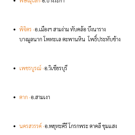
พิษณุโลก-
อ.บางระกำ
พิจิตร -
อ.เมืองฯ สามง่าม ทับคล้อ บึงนาราง
บางมูลนาก โพทะเล ตะพานหิน โพธิ์ประทับช้าง
เพชรบูรณ์ -
อ.วิเชียรบุรี
ตาก -
อ.สามเงา
นครสวรรค์ -
อ.พยุหะคีรี โกรกพระ ตาคลี ชุมแสง