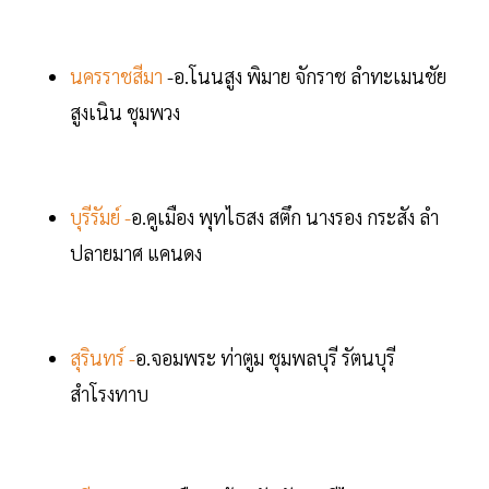
นครราชสีมา
-อ.โนนสูง พิมาย จักราช ลำทะเมนชัย
สูงเนิน ชุมพวง
บุรีรัมย์ -
อ.คูเมือง พุทไธสง สตึก นางรอง กระสัง ลำ
ปลายมาศ แคนดง
สุรินทร์ -
อ.จอมพระ ท่าตูม ชุมพลบุรี รัตนบุรี
สำโรงทาบ