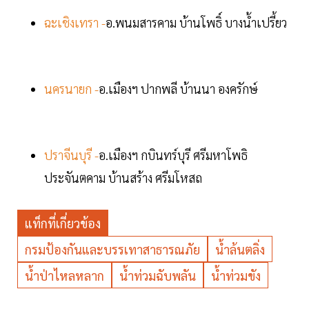
ฉะเชิงเทรา -
อ.พนมสารคาม บ้านโพธิ์ บางน้ำเปรี้ยว
นครนายก -
อ.เมืองฯ ปากพลี บ้านนา องครักษ์
ปราจีนบุรี -
อ.เมืองฯ กบินทร์บุรี ศรีมหาโพธิ
ประจันตคาม บ้านสร้าง ศรีมโหสถ
แท็กที่เกี่ยวข้อง
กรมป้องกันและบรรเทาสาธารณภัย
น้ำล้นตลิ่ง
น้ำป่าไหลหลาก
น้ำท่วมฉับพลัน
น้ำท่วมขัง