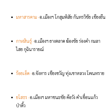
มหาสารคาม -
อ.เมืองฯ โกสุมพิสัย กันทรวิชัย เชียงยืน
กาฬสินธุ์ -
อ.เมืองฯ ยางตลาด ฆ้องชัย ร่องคำ กมลา
ไสย กุฉินารายณ์
ร้อยเอ็ด -
อ.จังหาร เชียงขวัญ ทุ่งเขาหลวง โพนทราย
ยโสธร -
อ.เมืองฯ มหาชนะชัย ค้อวัง คำเขื่อนแก้ว
ป่าติ้ว