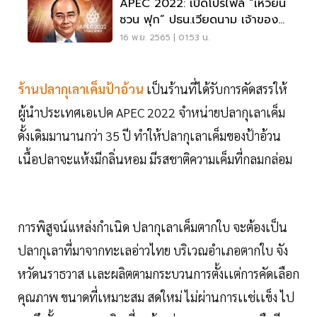
APEC 2022: เปิดโปรไฟล์ “เหวียน
ซวน ฟุก” ปธน.เวียดนาม เจ้าของ
ฉายามือปราบโควิด
16 พ.ย. 2565 | 01:53 น.
ร้านปลากุเลาเค็มป้าอ้วน
เป็นร้านที่ได้รับการคัดสรรให้
ผู้นำประเทศเอเปค APEC 2022 จำหน่ายปลากุเลาเค็ม
ดั้งเดิมมานานกว่า 35 ปี ทำให้ปลากุเลาเค็มของป้าอ้วน
เนื้อปลาจะแห้งมีกลิ่นหอม มีรสชาติความเค็มที่กลมกล่อม
การพิสูจน์แหล่งกำเนิด ปลากุเลาเค็มตากใบ จะต้องเป็น
ปลากุเลาที่มาจากทะเลอ่าวไทย บริเวณอำเภอตากใบ จัง
หวัดนราธวาส เเละผลิตตามกระบวนการตั้งเเต่การคัดเลือก
คุณภาพ ขนาดที่เหมาะสม สดใหม่ ไม่ผ่านการเเช่เเข็ง ไป