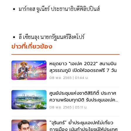
มาร์กอส จูเนียร์ ประธานาธิบดีฟิลิปปินส์
ลี เซียนลุง นายกรัฐมนตรีสิงคโปร์
ข่าวที่เกี่ยวข้อง
หยุดยาว "เอเปค 2022" สนามบิน
สุวรรณภูมิ เปิดให้จอดรถฟรี 7 วัน
08 พ.ย. 2565 | 01:44 น.
ศูนย์ประชุมแห่งชาติสิริกิติ์ ประกาศ
ความพร้อมทุกมิติ รับประชุมเอเปค
2022
08 พ.ย. 2565 | 05:11 น.
“จุรินทร์” ย้ำประชุมเอเปคไม่เกี่ยว
การเมือง เน้นทำประโยชน์ให้ประเทศ