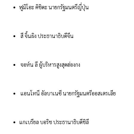
ฟูมิโอะ คิชิดะ นายกรัฐมนตรีญี่ปุ่น
สี จิ้นผิง ประธานาธิบดีจีน
จอห์น ลี ผู้บริหารสูงสุดฮ่องกง
แอนโทนี อัลบาเนซี นายกรัฐมนตรีออสเตรเลีย
แกเบรียล บอริช ประธานาธิบดีชิลี