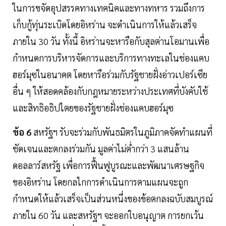
ในการขจัดอุปสรรคทางเทคนิคและทางทหาร รวมถึงการ
เก็บกู้ทุ่นระเบิดโดยอิหร่าน จะดำเนินการให้แล้วเสร็จ
ภายใน 30 วัน ทั้งนี้ อิหร่านจะหารือกับสุลต่านโอมานเพื่อ
กำหนดการบริหารจัดการและบริการทางทะเลในช่องแคบ
ฮอร์มุซในอนาคต โดยหารือร่วมกับรัฐชายฝั่งอ่าวเปอร์เซีย
อื่น ๆ ให้สอดคล้องกับกฎหมายระหว่างประเทศที่บังคับใช้
และสิทธิอธิปไตยของรัฐชายฝั่งช่องแคบฮอร์มุซ
ข้อ 6
สหรัฐฯ รับจะร่วมกับพันธมิตรในภูมิภาคจัดทำแผนที่
ชัดเจนและตกลงร่วมกัน มูลค่าไม่ต่ำกว่า 3 แสนล้าน
ดอลลาร์สหรัฐ เพื่อการฟื้นฟูบูรณะและพัฒนาเศรษฐกิจ
ของอิหร่าน โดยกลไกการดำเนินการตามแผนจะถูก
กำหนดให้แล้วเสร็จเป็นส่วนหนึ่งของข้อตกลงฉบับสมบูรณ์
ภายใน 60 วัน และสหรัฐฯ จะออกใบอนุญาต การยกเว้น