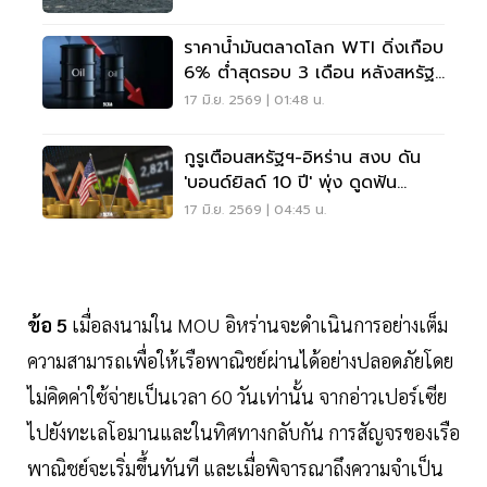
ราคาน้ำมันตลาดโลก WTI ดิ่งเกือบ
6% ต่ำสุดรอบ 3 เดือน หลังสหรัฐ-
อิหร่านยุติสงคราม
17 มิ.ย. 2569 | 01:48 น.
กูรูเตือนสหรัฐฯ-อิหร่าน สงบ ดัน
'บอนด์ยิลด์ 10 ปี' พุ่ง ดูดฟัน
ด์โฟลว์ทิ้งหุ้น
17 มิ.ย. 2569 | 04:45 น.
ข้อ 5
เมื่อลงนามใน MOU อิหร่านจะดำเนินการอย่างเต็ม
ความสามารถเพื่อให้เรือพาณิชย์ผ่านได้อย่างปลอดภัยโดย
ไม่คิดค่าใช้จ่ายเป็นเวลา 60 วันเท่านั้น จากอ่าวเปอร์เซีย
ไปยังทะเลโอมานและในทิศทางกลับกัน การสัญจรของเรือ
พาณิชย์จะเริ่มขึ้นทันที และเมื่อพิจารณาถึงความจำเป็น