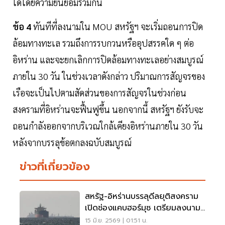
ได้โดยความยินยอมร่วมกัน
ข้อ 4
ทันทีที่ลงนามใน MOU สหรัฐฯ จะเริ่มถอนการปิด
ล้อมทางทะเล รวมถึงการรบกวนหรืออุปสรรคใด ๆ ต่อ
อิหร่าน และจะยกเลิกการปิดล้อมทางทะเลอย่างสมบูรณ์
ภายใน 30 วัน ในช่วงเวลาดังกล่าว ปริมาณการสัญจรของ
เรือจะเป็นไปตามสัดส่วนของการสัญจรในช่วงก่อน
สงครามที่อิหร่านจะฟื้นฟูขึ้น นอกจากนี้ สหรัฐฯ ยังรับจะ
ถอนกำลังออกจากบริเวณใกล้เคียงอิหร่านภายใน 30 วัน
หลังจากบรรลุข้อตกลงฉบับสมบูรณ์
ข่าวที่เกี่ยวข้อง
สหรัฐ-อิหร่านบรรลุดีลยุติสงคราม
เปิดช่องแคบฮอร์มุซ เตรียมลงนาม
ศุกร์นี้
15 มิ.ย. 2569 | 01:51 น.