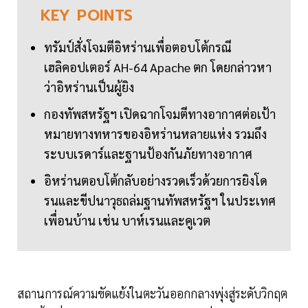
KEY
POINTS
ทรัมป์สั่งโจมตีอิหร่านเพื่อตอบโต้กรณี
เฮลิคอปเตอร์ AH-64 Apache ตก โดยกล่าวหา
ว่าอิหร่านเป็นผู้ยิง
กองทัพสหรัฐฯ เปิดฉากโจมตีทางอากาศต่อเป้า
หมายทางทหารของอิหร่านหลายแห่ง รวมถึง
ระบบเรดาร์และฐานป้องกันภัยทางอากาศ
อิหร่านตอบโต้กลับอย่างรวดเร็วด้วยการยิงโด
รนและขีปนาวุธถล่มฐานทัพสหรัฐฯ ในประเทศ
เพื่อนบ้าน เช่น บาห์เรนและคูเวต
สถานการณ์ความขัดแย้งในตะวันออกกลางพุ่งสู่ระดับวิกฤต