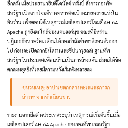
อีกครั้ง เมื่อประธานาธิบดีโดนัลด์ ทรัมป์ สั่งการกองทัพ
สหรัฐฯ เปิดฉากโจมตีทางทหารต่อเป้าหมายหลายแห่งใน
อิหร่าน เพื่อตอบโต้เหตุการณ์เฮลิคอปเตอร์โจมตี AH-64
Apache ถูกยิงตกใกล้ช่องแคบฮอร์มุซ ขณะที่อิหร่าน
ปฏิเสธข้อหาพร้อมเตือนให้กองกำลังต่างชาติถอนตัวออก
ไป ก่อนจะเปิดฉากยิงโดรนและขีปนาวุธถล่มฐานทัพ
สหรัฐฯ ในประเทศเพื่อนบ้านเป็นการล้างแค้น ส่งผลให้ข้อ
ตกลงหยุดยิงที่เคยมีความหวังเริ่มพังทลายลง
ชนวนเหตุ: อาปาเช่ตกกลางทะเลและการก
ล่าวหาจากทำเนียบขาว
รายงานจากสื่อต่างประเทศระบุว่า เหตุการณ์เริ่มต้นขึ้นเมื่อ
เฮลิคอปเตอร์ AH-64 Apache ของกองทัพบกสหรัฐฯ