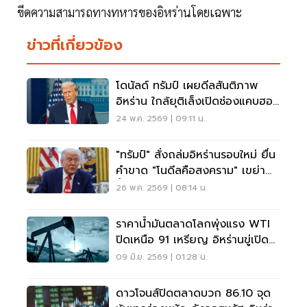
ขีดความสามารถทางทหารของอิหร่านโดยเฉพาะ
ข่าวที่เกี่ยวข้อง
โดนัลด์ ทรัมป์ เผยดีลสันติภาพ
อิหร่าน ใกล้ยุติเล็งเปิดช่องแคบฮอร์
มุซ
24 พ.ค. 2569 | 09:11 น.
"ทรัมป์" สั่งถล่มอิหร่านรอบใหม่ ยื่น
คำขาด "โนดีลคือสงคราม" เขย่า
น้ำมันโลก
26 พ.ค. 2569 | 08:14 น.
ราคาน้ำมันตลาดโลกพุ่งแรง WTI
ปิดเหนือ 91 เหรียญ อิหร่านขู่เปิด
ฉากโจมตีรอบใหม่
09 มิ.ย. 2569 | 01:28 น.
ดาวโจนส์ปิดตลาดบวก 86.10 จุด