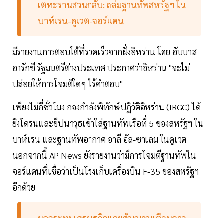
เตหะรานสวนกลับ: ถล่มฐานทัพสหรัฐฯ ใน
บาห์เรน-คูเวต-จอร์แดน
มีรายงานการตอบโต้ที่รวดเร็วจากฝั่งอิหร่าน โดย อับบาส
อารักชี รัฐมนตรีต่างประเทศ ประกาศว่าอิหร่าน "จะไม่
ปล่อยให้การโจมตีใดๆ ไร้คำตอบ"
เพียงไม่กี่ชั่วโมง กองกำลังพิทักษ์ปฏิวัติอิหร่าน (IRGC) ได้
ยิงโดรนและขีปนาวุธเข้าใส่ฐานทัพเรือที่ 5 ของสหรัฐฯ ใน
บาห์เรน และฐานทัพอากาศ อาลี อัล-ซาเลม ในคูเวต
นอกจากนี้ AP News ยังรายงานว่ามีการโจมตีฐานทัพใน
จอร์แดนที่เชื่อว่าเป็นโรงเก็บเครื่องบิน F-35 ของสหรัฐฯ
อีกด้วย
ผลกระทบเศรษฐกิจและสัญญาณเตือนจาก