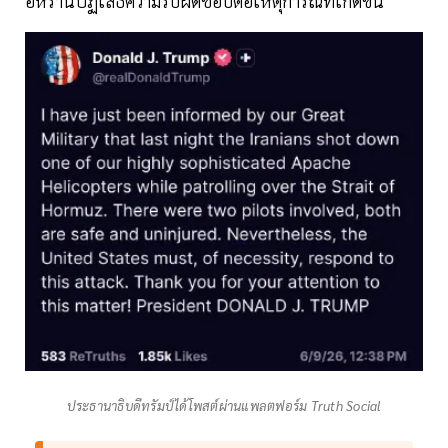
อิหร่านปฏิเสธความรับผิดชอบต่อเหตุการณ์ที่เกิดขึ้น
ประธานาธิบดีทรัมป์ได้โพสต์ผ่านแพลตฟอร์ม Truth Social