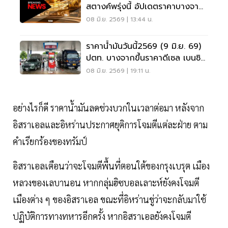
สตางค์พรุ่งนี้ อัปเดตราคาบางจาก
ปตท.
08 มิ.ย. 2569 | 13:44 น.
ราคาน้ำมันวันนี้2569 (9 มิ.ย. 69)
ปตท. บางจากขึ้นราคาดีเซล เบนซิน
50 สตางค์
08 มิ.ย. 2569 | 19:11 น.
อย่างไรก็ดี ราคาน้ำมันลดช่วงบวกในเวลาต่อมา หลังจาก
อิสราเอลและอิหร่านประกาศยุติการโจมตีแต่ละฝ่าย ตาม
คำเรียกร้องของทรัมป์
อิสราเอลเตือนว่าจะโจมตีพื้นที่ตอนใต้ของกรุงเบรุต เมือง
หลวงของเลบานอน หากกลุ่มฮิซบอลเลาะห์ยังคงโจมตี
เมืองต่าง ๆ ของอิสราเอล ขณะที่อิหร่านขู่ว่าจะกลับมาใช้
ปฏิบัติการทางทหารอีกครั้ง หากอิสราเอลยังคงโจมตี