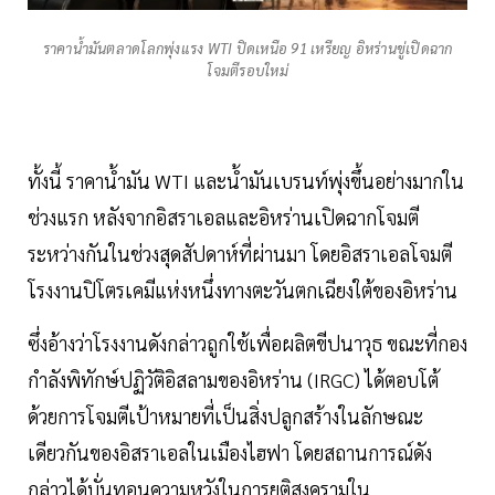
ราคาน้ำมันตลาดโลกพุ่งแรง WTI ปิดเหนือ 91 เหรียญ อิหร่านขู่เปิดฉาก
โจมตีรอบใหม่
ทั้งนี้ ราคาน้ำมัน WTI และน้ำมันเบรนท์พุ่งขึ้นอย่างมากใน
ช่วงแรก หลังจากอิสราเอลและอิหร่านเปิดฉากโจมตี
ระหว่างกันในช่วงสุดสัปดาห์ที่ผ่านมา โดยอิสราเอลโจมตี
โรงงานปิโตรเคมีแห่งหนึ่งทางตะวันตกเฉียงใต้ของอิหร่าน
ซึ่งอ้างว่าโรงงานดังกล่าวถูกใช้เพื่อผลิตขีปนาวุธ ขณะที่กอง
กำลังพิทักษ์ปฏิวัติอิสลามของอิหร่าน (IRGC) ได้ตอบโต้
ด้วยการโจมตีเป้าหมายที่เป็นสิ่งปลูกสร้างในลักษณะ
เดียวกันของอิสราเอลในเมืองไฮฟา โดยสถานการณ์ดัง
กล่าวได้บั่นทอนความหวังในการยุติสงครามใน