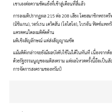
เขาเองต่อความขัดแย้งที่เข้าสู่เดือนที่สี่แล้ว
การลงมติปรากฏผล 215 ต่อ 208 เสียง โดยสมาชิกพรรครีพับ
(มิชิแกน), วอร์เรน เดวิดสัน (โอไฮโอ), ไบรอัน ฟิตซ์แพท
แครตคนใดลงมติคัดค้าน
มติเชิงสัญลักษณ์ แต่ส่งสัญญาณชัด
แม้มติดังกล่าวจะยังมีผลบังคับใช้ไม่ได้ในทันที เนื่องจา
ด้วยรัฐธรรมนูญของมติสงคราม แต่ผลโหวตครั้งนี้ถือเป็นส
การจัดการสงครามของทรัมป์