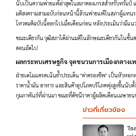
นับเป็นความพ่ายแพ้ล่าสุดในสภาคองเกรสสำหรับทรัมป์ แม้พ
มติสงครามสามฉบับก่อนหน้านี้ล้วนพ่ายแพ้ในสภาผู้แทนร
โหวตมติฉบับนี้ออกไปเมื่อเดือนก่อน หลังประเมินว่ามีแน
ขณะเดียวกัน วุฒิสภาได้ผ่านมติในลักษณะเดียวกันในขั้น
ตอนถัดไป
ผลกระทบเศรษฐกิจ จุดชนวนการเมืองกลางเ
ฝ่ายเดโมแครตเน้นย้ำประเด็น "ค่าครองชีพ" เป็นหัวหอก
ราคาน้ำมัน อาหาร และสินค้าอุปโภคบริโภคพุ่งสูงขึ้นนับตั้
กุมภาพันธ์ที่ผ่านมา ขณะที่ดัชนีราคาผู้ผลิตเดือนเมษายนพุ
ข่าวที่เกี่ยวข้อง
'ไซ