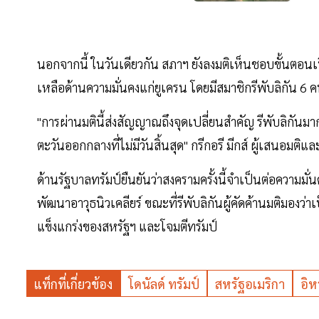
นอกจากนี้ ในวันเดียวกัน สภาฯ ยังลงมติเห็นชอบขั้นตอนเ
เหลือด้านความมั่นคงแก่ยูเครน โดยมีสมาชิกรีพับลิกัน 6
"การผ่านมตินี้ส่งสัญญาณถึงจุดเปลี่ยนสำคัญ รีพับลิกันมา
ตะวันออกกลางที่ไม่มีวันสิ้นสุด" กรีกอรี มีกส์ ผู้เสนอม
ด้านรัฐบาลทรัมป์ยืนยันว่าสงครามครั้งนี้จำเป็นต่อความมั่
พัฒนาอาวุธนิวเคลียร์ ขณะที่รีพับลิกันผู้คัดค้านมติมอง
แข็งแกร่งของสหรัฐฯ และโจมตีทรัมป์
แท็กที่เกี่ยวข้อง
โดนัลด์ ทรัมป์
สหรัฐอเมริกา
อิห