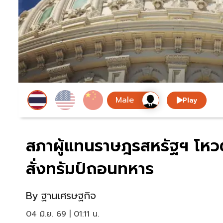
Play
สภาผู้แทนราษฎรสหรัฐฯ โหว
สั่งทรัมป์ถอนทหาร
By
ฐานเศรษฐกิจ
04 มิ.ย. 69 | 01:11 น.