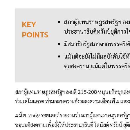
สภาผู้แทนราษฎรสหรัฐฯ ลงมต
KEY
ประธานาธิบดีทรัมป์ยุติการใ
POINTS
มีสมาชิกรัฐสภาจากพรรครีพ
แม้มติจะยังไม่มีผลบังคับใช้
ต่อสงคราม แม้แต่ในพรรครีพ
สภาผู้แทนราษฎรสหรัฐฯ ลงมติ 215-208 หนุนมติหยุดสงคร
ร่วมเดโมแครต ท่ามกลางความกังวลสงครามเดือนที่ 4 และค
4 มิ.ย. 2569 รอยเตอร์ รายงานว่า สภาผู้แทนราษฎรสหรัฐฯ ซึ
ชอบมติสงครามเพื่อสั่งให้ประธานาธิบดี โดนัลด์ ทรัมป์ ย