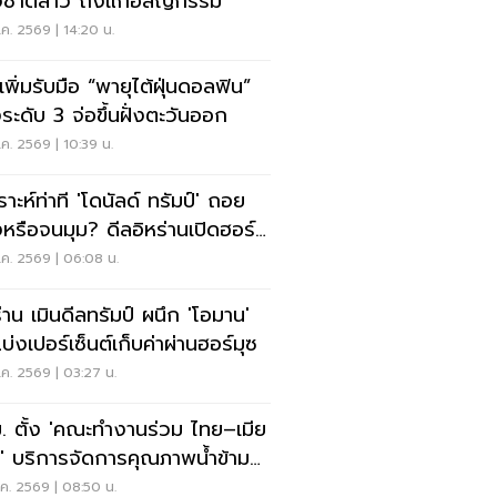
งชาติลาว ถึงแก่อสัญกรรม
ค. 2569 | 14:20 น.
เพิ่มรับมือ “พายุไต้ฝุ่นดอลฟิน”
ระดับ 3 จ่อขึ้นฝั่งตะวันออก
ค. 2569 | 10:39 น.
ราะห์ท่าที 'โดนัลด์ ทรัมป์' ถอย
งหรือจนมุม? ดีลอิหร่านเปิดฮอร์
ค. 2569 | 06:08 น.
ร่าน เมินดีลทรัมป์ ผนึก 'โอมาน'
บ่งเปอร์เซ็นต์เก็บค่าผ่านฮอร์มุซ
ค. 2569 | 03:27 น.
. ตั้ง 'คณะทำงานร่วม ไทย–เมีย
' บริการจัดการคุณภาพน้ำข้าม
น
ค. 2569 | 08:50 น.