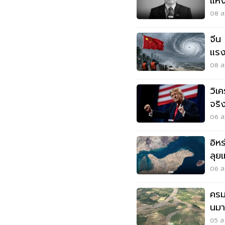
แห่
08 ส.
จีน 
แรง
08 ส.
วิเค
จริ
มุซ
06 ส.
อิห
ลุยแ
06 ส.
ครม
นมา
แด
05 ส.