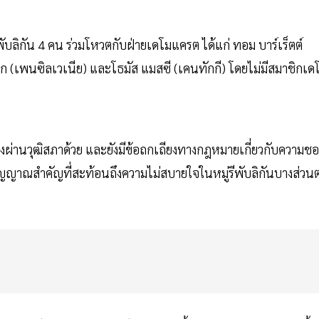
ลิกัน 4 คน ร่วมโหวตกับฝ่ายเดโมแครต ได้แก่ ทอม บาร์เร็ตต์
ริก (เพนซิลเวเนีย) และโธมัส แมสซี (เคนทักกี) โดยไม่มีสมาชิกเด
กต้องผ่านวุฒิสภาด้วย และยังมีข้อถกเถียงทางกฎหมายเกี่ยวกับความช
ัญญาณสำคัญที่สะท้อนถึงความไม่สบายใจในหมู่รีพับลิกันบางส่วนต