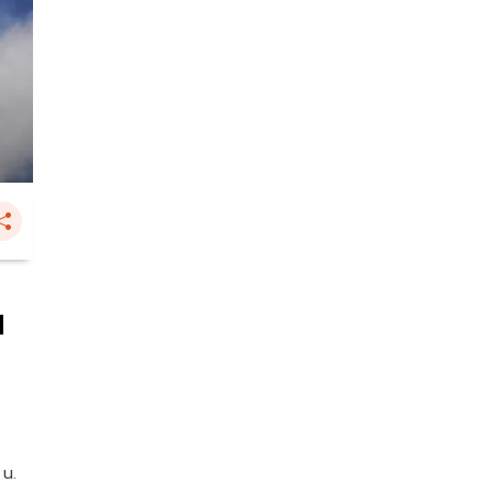
น
 น.