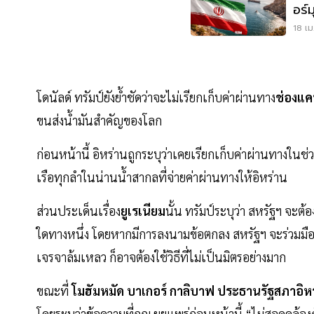
อร์
ล้อม
18 เม
โดนัลด์ ทรัมป์ยังย้ำชัดว่าจะไม่เรียกเก็บค่าผ่านทาง
ช่องแค
ขนส่งน้ำมันสำคัญของโลก
ก่อนหน้านี้ อิหร่านถูกระบุว่าเคยเรียกเก็บค่าผ่านทางในช่
เรือทุกลำในน่านน้ำสากลที่จ่ายค่าผ่านทางให้อิหร่าน
ส่วนประเด็นเรื่อง
ยูเรเนียม
นั้น ทรัมป์ระบุว่า สหรัฐฯ จะต
ใดทางหนึ่ง โดยหากมีการลงนามข้อตกลง สหรัฐฯ จะร่วมมือ
เจรจาล้มเหลว ก็อาจต้องใช้วิธีที่ไม่เป็นมิตรอย่างมาก
ขณะที่
โมฮัมหมัด
บาเกอร์
กาลิบาฟ
ประธานรัฐสภาอิห
โดยระบุว่าข้อความที่ถูกเผยแพร่ก่อนหน้านี้ “ไม่สอดคล้องก