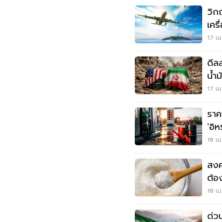
วิก
เคร
สาย
17 เม
ดีล
น้ำ
กอง
17 เม
ราค
'อิ
18 เม
สงค
ต้อ
5.1
18 เม
ด่ว