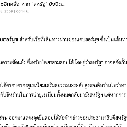
มุซอีกครั้ง หาก 'สหรัฐ' ยังปิด
ท่าเรืออิหร่าน
.ย. 2569 | 03:14 น.
บฮอร์มุซ
สำหรับเรือที่เดินทางผ่านช่องแคบฮอร์มุซ ซึ่งเป็นเส้นท
วงความขัดแย้ง ซึ่งทรัมป์พยายามตอบโต้ โดยขู่ว่าสหรัฐฯ อาจสกัดกั้
้องได้ครอบครองยูเรเนียมเสริมสมรรถนะระดับสูงของอิหร่านไม่ว่าทา
กับอิหร่านในการนำยูเรเนียมทั้งหมดกลับมายังสหรัฐฯ แต่หากการ
ร่าน
ออกมาแสดงจุดยืนตอบโต้ต่อคำกล่าวของประธานาธิบดีสหรัฐ
ับข้อเท็จจริง” พร้อมเตือนว่าการสื่อสารที่บิดเบือนจะไม่ช่วยให้