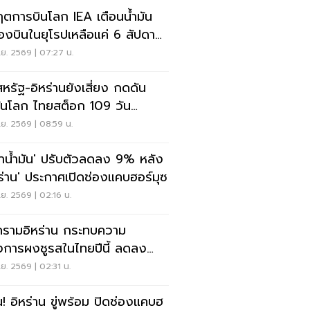
ฤตการบินโลก IEA เตือนน้ำมัน
ื่องบินในยุโรปเหลือแค่ 6 สัปดาห์
การบินยกเลิกบิน
.ย. 2569 | 07:27 น.
สหรัฐ-อิหร่านยังเสี่ยง กดดัน
มันโลก ไทยสต็อก 109 วัน
ทุนติดลบ 6.1 หมื่นล้าน
.ย. 2569 | 08:59 น.
าน้ำมัน' ปรับตัวลดลง 9% หลัง
หร่าน' ประกาศเปิดช่องแคบฮอร์มุซ
.ย. 2569 | 02:16 น.
รามอิหร่าน กระทบความ
งการผงชูรสในไทยปีนี้ ลดลง
%
.ย. 2569 | 02:31 น.
น! อิหร่าน ขู่พร้อม ปิดช่องแคบฮ