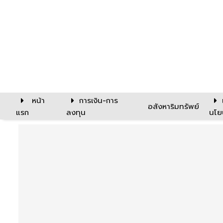
หน้า
การเงิน-การ
อสังหาริมทรัพย์
แรก
ลงทุน
นโย