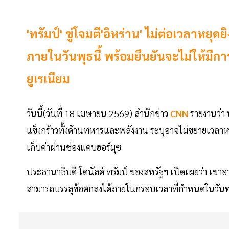
'ทรัมป์' ขู่โจมตี'อิหร่าน' ไม่ต่อเวลาห
ภายในวันพุธนี้ พร้อมยืนยันจะไม่ให้มีก
ยูเรเนียม
วันนี้(วันที่ 18 เมษายน 2569) สำนักข่าว
CNN
รายงานว่า
แข็งกร้าวทั้งด้านทหารและพลังงาน ระบุอาจไม่ขยายเวลาหย
เก็บค่าผ่านช่องแคบฮอร์มุซ
ประธานาธิบดี โดนัลด์ ทรัมป์ ของสหรัฐฯ เปิดเผยว่า เขาอ
สามารถบรรลุข้อตกลงได้ภายในกรอบเวลาที่กำหนดในวันพุ