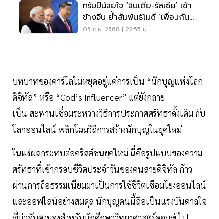
ทรัมป์น้อยใจ ‘อินเดีย-รัสเซีย’ เข้า
ข้างจีน ย้ำสัมพันธ์โมดี ‘เพื่อนกัน
ตลอดไป‘
06 ก.ย. 2568 | 22:55 น.
บทบาทของคาร์โลไม่หยุดอยู่แค่การเป็น “นักบุญแห่งโลก
ดิจิทัล” หรือ “God’s Influencer” แต่ยังกลาย
เป็น สะพานเชื่อมระหว่างวิธีการประกาศศรัทธาดั้งเดิม กับ
โลกออนไลน์ พลิกโฉมวิถีการสร้างนักบุญในยุคใหม่
ในแง่ผลกระทบต่อคริสต์ชนยุคใหม่ นี่คือรูปแบบของความ
ศรัทธาที่เข้ากรอบชีวิตประจำวันของคนสายดิจิทัล ก้าว
ผ่านการถือธรรมเนียมมาเป็นการใช้ชีวิตเชื่อมโยงออนไลน์
และออฟไลน์อย่างสมดุล นักบุญคนนี้ถือเป็นแรงบันดาลใจ
ที่น่าจับตามองสำหรับนักศึกษาวิทยาศาสตร์คอมพ์ ไป