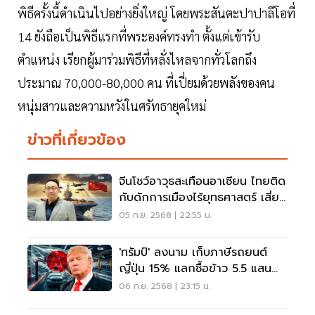
พิธีครั้งนี้ดำเนินไปอย่างยิ่งใหญ่ โดยพระสันตะปาปาลีโอที่
14 ยังถือเป็นพิธีแรกที่พระองค์ทรงทำ ตั้งแต่เข้ารับ
ตำแหน่ง เรียกผู้มาร่วมพิธีที่หลั่งไหลจากทั่วโลกถึง
ประมาณ 70,000-80,000 คน ที่เปี่ยมด้วยพลังของคน
หนุ่มสาวและความหวังในศรัทธายุคใหม่
ข่าวที่เกี่ยวข้อง
จีนโชว์อาวุธสะเทือนอาเซียน ไทยติด
กับดักการเมืองไร้ยุทธศาสตร์ เสี่ยง
ถูกกลืนในสมการโลก
05 ก.ย. 2568 | 22:55 น.
'ทรัมป์' ลงนาม เก็บภาษีรถยนต์
ญี่ปุ่น 15% แลกซื้อข้าว 5.5 แสน
ล้านดอลลาร์
06 ก.ย. 2568 | 23:15 น.