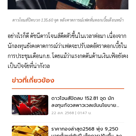
ดาวโจนส์ปิดบวก 135.60 จุด หลังคาดการณ์เฟดหั่นดอกเบี้ยเดือนหน้า
อย่างไรก็ดี ดัชนีดาวโจนส์ดีดตัวขึ้นในเวลาต่อมา เนื่องจาก
นักลงทุนยังคงคาดการณ์ว่าเฟดจะปรับลดอัตราดอกเบี้ยใน
การประชุมเดือนก.ย. โดยแม้ว่าแรงกดดันด้านเงินเฟ้อยังคง
เป็นปัจจัยที่น่ากังวล
ข่าวที่เกี่ยวข้อง
ดาวโจนส์ปิดลบ 152.81 จุด นัก
ลงทุนกังวลพาวเวลเข้มนโยบาย
การเงิน
22 ส.ค. 2568 | 01:47 น.
ราคาทองล่าสุด2568 พุ่ง 9,250