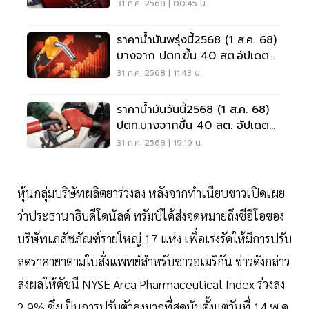
ลงทุน
31 ก.ค. 2568 | 00:45 น.
ราคาน้ำมันพรุ่งนี้2568 (1 ส.ค. 68)
บางจาก ปตท.ขึ้น 40 สต.อัปเดต
ราคา
31 ก.ค. 2568 | 11:43 น.
ราคาน้ำมันวันนี้2568 (1 ส.ค. 68)
ปตท.บางจากขึ้น 40 สต. อัปเดต
ราคา
31 ก.ค. 2568 | 19:19 น.
หุ้นกลุ่มบริษัทผลิตยาร่วงลง หลังจากทำเนียบขาวเปิดเผย
ว่าประธานาธิบดีโดนัลด์ ทรัมป์ได้ส่งจดหมายถึงซีอีโอของ
บริษัทเภสัชภัณฑ์รายใหญ่ 17 แห่ง เพื่อเร่งรัดให้มีการปรับ
ลดราคายาตามใบสั่งแพทย์สำหรับชาวอเมริกัน ข่าวดังกล่าว
ส่งผลให้ดัชนี NYSE Arca Pharmaceutical Index ร่วงลง
2.9% ซึ่งเป็นการปรับตัวลงมากที่สุดนับตั้งแต่วันที่ 14 พ.ค.