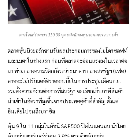
ดาวโจนส์ร่วงกว่า 330.30 จุด หลังนักลงทุนรอผลเจรจาการค้า
ตลาดหุ้นนิวยอร์กขานรับผลประกอบการของไมโครซอฟท์
และเมตาในช่วงแรก ก่อนที่ตลาดจะอ่อนแรงลงในเวลาต่อ
มา ท่ามกลางความวิตกกังวลว่าธนาคารกลางสหรัฐฯ (เฟด)
อาจจะไม่ปรับลดอัตราดอกเบี้ยในการประชุมเดือนก.ย.
รวมทั้งความกังวลต่อการที่สหรัฐฯ จะเรียกเก็บภาษีสินค้า
นำเข้าในอัตราที่สูงขึ้นจากประเทศคู่ค้าที่สำคัญ ตั้งแต่
อินเดียไปจนถึงบราซิล
หุ้น 9 ใน 11 กลุ่มในดัชนี S&P500 ปิดในแดนลบ นำโดย
หุ้นกลุ่มเฮลธ์แคร์ร่วงลง 2.8% ตามด้วยหุ้นกลุ่ม