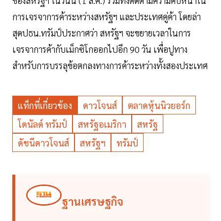
ของสหรัฐฯ ในวันนี้ (1 ส.ค.) รวมทั้งติดตามความคืบหน้าใน
การเจรจาการค้าระหว่างสหรัฐฯ และประเทศคู่ค้า โดยล่า
สุดปธน.ทรัมป์ประกาศว่า สหรัฐฯ จะขยายเวลาในการ
เจรจาการค้ากับเม็กซิโกออกไปอีก 90 วัน เพื่อปูทาง
สำหรับการบรรลุข้อตกลงทางการค้าระหว่างทั้งสองประเทศ
แท็กที่เกี่ยวข้อง
ดาวโจนส์
ตลาดหุ้นนิวยอร์ก
โดนัลด์ ทรัมป์
สหรัฐอเมริกา
สหรัฐ
ดัชนีดาวโจนส์
สหรัฐฯ
ทรัมป์
ฐานเศรษฐกิจ