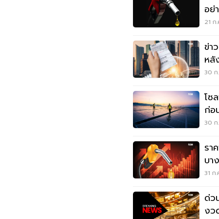
อย่
21 ก.
ข่า
หลั
30 ก.
โซล
ก่อน
30 ก.
ราค
บาง
ราค
31 ก.
ด่ว
งวด