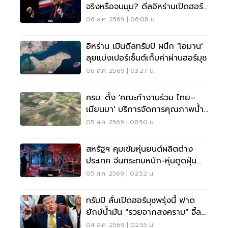
จริงหรือจนมุม? ดีลอิหร่านเปิดฮอร์
มุซ
06 ส.ค. 2569 | 06:08 น.
อิหร่าน เมินดีลทรัมป์ ผนึก 'โอมาน'
ลุยแบ่งเปอร์เซ็นต์เก็บค่าผ่านฮอร์มุซ
06 ส.ค. 2569 | 03:27 น.
ครม. ตั้ง 'คณะทำงานร่วม ไทย–
เมียนมา' บริการจัดการคุณภาพน้ำ
ข้ามแดน
05 ส.ค. 2569 | 08:50 น.
สหรัฐฯ คุมเข้มหุ่นยนต์ผลิตต่าง
ประเทศ จีนกระทบหนัก-หุ่นดูดฝุ่น
โดนด้วย
05 ส.ค. 2569 | 02:52 น.
ทรัมป์ ลั่นเปิดฮอร์มุซพรุ่งนี้ ฟาด
ยักษ์น้ำมัน "รวยจากสงคราม" จี้ลด
ราคาด่วน
04 ส.ค. 2569 | 02:55 น.