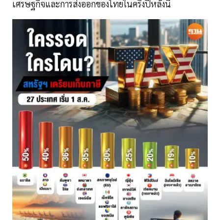
เศรษฐกิจและการส่งออกของไทยในครึ่งปีหลังนี้