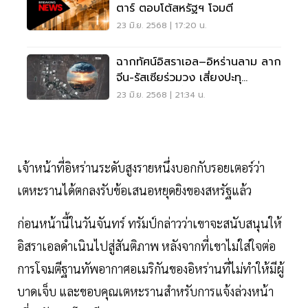
ตาร์ ตอบโต้สหรัฐฯ โจมตี
23 มิ.ย. 2568 | 17:20 น.
ฉากทัศน์อิสราเอล–อิหร่านลาม ลาก
จีน-รัสเซียร่วมวง เสี่ยงปะทุ
สงครามโลกครั้งที่ 3
23 มิ.ย. 2568 | 21:34 น.
เจ้าหน้าที่อิหร่านระดับสูงรายหนึ่งบอกกับรอยเตอร์ว่า
เตหะรานได้ตกลงรับข้อเสนอหยุดยิงของสหรัฐแล้ว
ก่อนหน้านี้ในวันจันทร์ ทรัมป์กล่าวว่าเขาจะสนับสนุนให้
อิสราเอลดำเนินไปสู่สันติภาพ หลังจากที่เขาไม่ใส่ใจต่อ
การโจมตีฐานทัพอากาศอเมริกันของอิหร่านที่ไม่ทำให้มีผู้
บาดเจ็บ และขอบคุณเตหะรานสำหรับการแจ้งล่วงหน้า