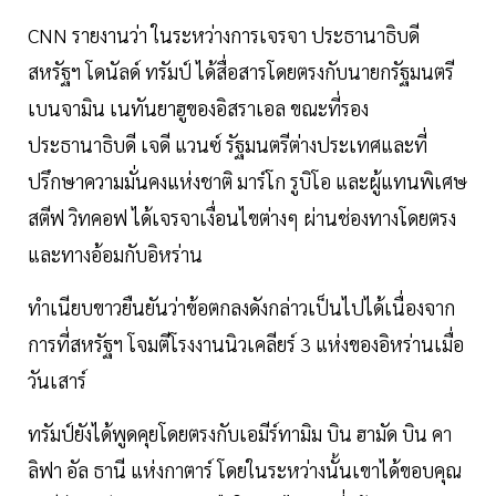
CNN รายงานว่า ในระหว่างการเจรจา ประธานาธิบดี
สหรัฐฯ โดนัลด์ ทรัมป์ ได้สื่อสารโดยตรงกับนายกรัฐมนตรี
เบนจามิน เนทันยาฮูของอิสราเอล ขณะที่รอง
ประธานาธิบดี เจดี แวนซ์ รัฐมนตรีต่างประเทศและที่
ปรึกษาความมั่นคงแห่งชาติ มาร์โก รูบิโอ และผู้แทนพิเศษ
สตีฟ วิทคอฟ ได้เจรจาเงื่อนไขต่างๆ ผ่านช่องทางโดยตรง
และทางอ้อมกับอิหร่าน
ทำเนียบขาวยืนยันว่าข้อตกลงดังกล่าวเป็นไปได้เนื่องจาก
การที่สหรัฐฯ โจมตีโรงงานนิวเคลียร์ 3 แห่งของอิหร่านเมื่อ
วันเสาร์
ทรัมป์ยังได้พูดคุยโดยตรงกับเอมีร์ทามิม บิน ฮามัด บิน คา
ลิฟา อัล ธานี แห่งกาตาร์ โดยในระหว่างนั้นเขาได้ขอบคุณ