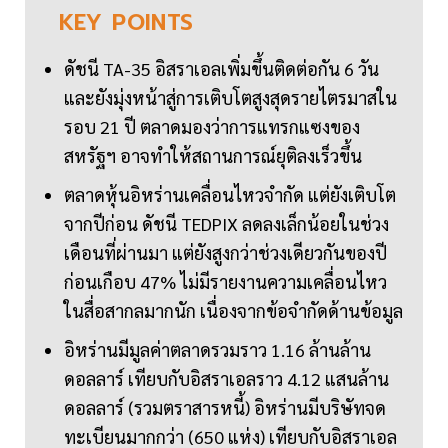
KEY
POINTS
ดัชนี TA-35 อิสราเอลเพิ่มขึ้นติดต่อกัน 6 วัน
และยังมุ่งหน้าสู่การเติบโตสูงสุดรายไตรมาสใน
รอบ 21 ปี ตลาดมองว่าการแทรกแซงของ
สหรัฐฯ อาจทำให้สถานการณ์ยุติลงเร็วขึ้น
ตลาดหุ้นอิหร่านเคลื่อนไหวจำกัด แต่ยังเติบโต
จากปีก่อน ดัชนี TEDPIX ลดลงเล็กน้อยในช่วง
เดือนที่ผ่านมา แต่ยังสูงกว่าช่วงเดียวกันของปี
ก่อนเกือบ 47% ไม่มีรายงานความเคลื่อนไหว
ในสื่อสากลมากนัก เนื่องจากข้อจำกัดด้านข้อมูล
อิหร่านมีมูลค่าตลาดรวมราว 1.16 ล้านล้าน
ดอลลาร์ เทียบกับอิสราเอลราว 4.12 แสนล้าน
ดอลลาร์ (รวมตราสารหนี้) อิหร่านมีบริษัทจด
ทะเบียนมากกว่า (650 แห่ง) เทียบกับอิสราเอล