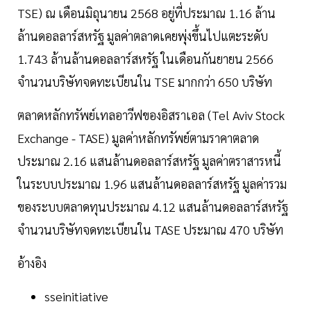
TSE) ณ เดือนมิถุนายน 2568 อยู่ที่ประมาณ 1.16 ล้าน
ล้านดอลลาร์สหรัฐ มูลค่าตลาดเคยพุ่งขึ้นไปแตะระดับ
1.743 ล้านล้านดอลลาร์สหรัฐ ในเดือนกันยายน 2566
จำนวนบริษัทจดทะเบียนใน TSE มากกว่า 650 บริษัท
ตลาดหลักทรัพย์เทลอาวีฟของอิสราเอล (Tel Aviv Stock
Exchange - TASE) มูลค่าหลักทรัพย์ตามราคาตลาด
ประมาณ 2.16 แสนล้านดอลลาร์สหรัฐ มูลค่าตราสารหนี้
ในระบบประมาณ 1.96 แสนล้านดอลลาร์สหรัฐ มูลค่ารวม
ของระบบตลาดทุนประมาณ 4.12 แสนล้านดอลลาร์สหรัฐ
จำนวนบริษัทจดทะเบียนใน TASE ประมาณ 470 บริษัท
อ้างอิง
sseinitiative