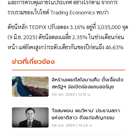
และการควบคุมภายในประเทศ อย่างไรก็ตาม จากการ
รวบรวมของเว็บไซต์ Trading Economics พบว่า
ดัชนีหลัก TEDPIX ปรับลดลง 3.16% อยู่ที่ 3,035,000 จุด
(9 มิ.ย. 2025) ดัชนีลดลงเฉลี่ย 2.35% ในช่วงเดือนก่อน
หน้า แต่ยังคงสูงกว่าระดับเดียวกันของปีก่อนถึง 46.63%
ข่าวที่เกี่ยวข้อง
อิหร่านเผยดีลโอมานคืบ ตั้งเงื่อนไข
สหรัฐฯ จ่อเปิดช่องแคบฮอร์มุซ
09 ส.ค. 2569 | 13:15 น.
'ไซสมพอน พมวิหาน' ประธานสภา
แห่งชาติลาว ถึงแก่อสัญกรรม
08 ส.ค. 2569 | 14:20 น.