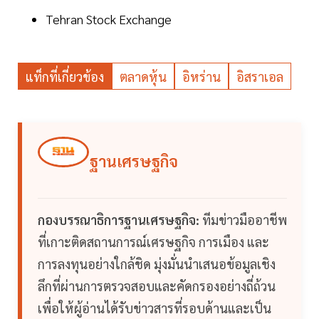
Tehran Stock Exchange
แท็กที่เกี่ยวข้อง
ตลาดหุ้น
อิหร่าน
อิสราเอล
ฐานเศรษฐกิจ
กองบรรณาธิการฐานเศรษฐกิจ:
ทีมข่าวมืออาชีพ
ที่เกาะติดสถานการณ์เศรษฐกิจ การเมือง และ
การลงทุนอย่างใกล้ชิด มุ่งมั่นนำเสนอข้อมูลเชิง
ลึกที่ผ่านการตรวจสอบและคัดกรองอย่างถี่ถ้วน
เพื่อให้ผู้อ่านได้รับข่าวสารที่รอบด้านและเป็น