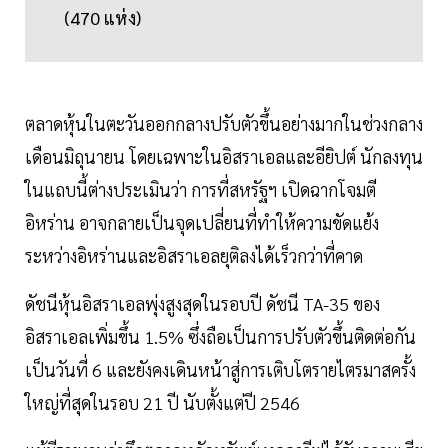
(470 แห่ง)
ตลาดหุ้นในตะวันออกกลางปรับตัวขึ้นอย่างมากในช่วงกลาง
เดือนมิถุนายน โดยเฉพาะในอิสราเอลและอียิปต์ นักลงทุน
ในแถบนี้ต่างประเมินว่า การที่สหรัฐฯ เปิดฉากโจมตี
อิหร่าน อาจกลายเป็นจุดเปลี่ยนที่ทำให้ความขัดแย้ง
ระหว่างอิหร่านและอิสราเอลยุติลงได้เร็วกว่าที่คาด
ดัชนีหุ้นอิสราเอลพุ่งสูงสุดในรอบปี ดัชนี TA-35 ของ
อิสราเอลเพิ่มขึ้น 1.5% ซึ่งถือเป็นการปรับตัวขึ้นติดต่อกัน
เป็นวันที่ 6 และยังคงเดินหน้าสู่การเติบโตรายไตรมาสครั้ง
ใหญ่ที่สุดในรอบ 21 ปี นับตั้งแต่ปี 2546