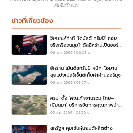
สัมพันธ์ร้ายแรง
ข่าวที่เกี่ยวข้อง
วิเคราะห์ท่าที 'โดนัลด์ ทรัมป์' ถอย
จริงหรือจนมุม? ดีลอิหร่านเปิดฮอร์
มุซ
06 ส.ค. 2569 | 06:08 น.
อิหร่าน เมินดีลทรัมป์ ผนึก 'โอมาน'
ลุยแบ่งเปอร์เซ็นต์เก็บค่าผ่านฮอร์มุซ
06 ส.ค. 2569 | 03:27 น.
ครม. ตั้ง 'คณะทำงานร่วม ไทย–
เมียนมา' บริการจัดการคุณภาพน้ำ
ข้ามแดน
05 ส.ค. 2569 | 08:50 น.
สหรัฐฯ คุมเข้มหุ่นยนต์ผลิตต่าง