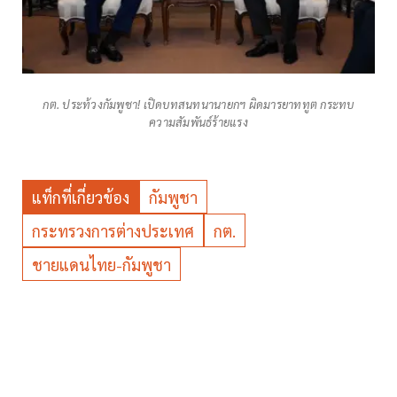
กต. ประท้วงกัมพูชา! เปิดบทสนทนานายกฯ ผิดมารยาททูต กระทบ
ความสัมพันธ์ร้ายแรง
แท็กที่เกี่ยวข้อง
กัมพูชา
กระทรวงการต่างประเทศ
กต.
ชายแดนไทย-กัมพูชา