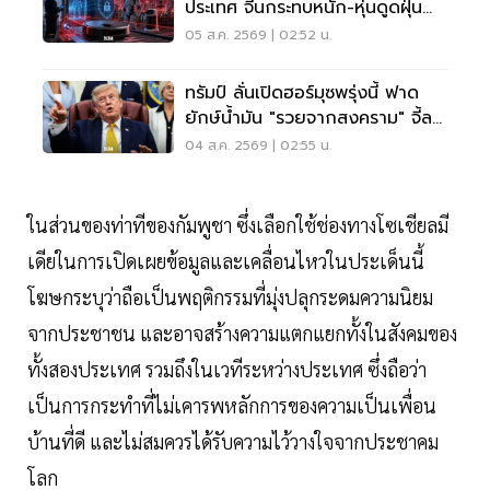
ประเทศ จีนกระทบหนัก-หุ่นดูดฝุ่น
โดนด้วย
05 ส.ค. 2569 | 02:52 น.
ทรัมป์ ลั่นเปิดฮอร์มุซพรุ่งนี้ ฟาด
ยักษ์น้ำมัน "รวยจากสงคราม" จี้ลด
ราคาด่วน
04 ส.ค. 2569 | 02:55 น.
ในส่วนของท่าทีของกัมพูชา ซึ่งเลือกใช้ช่องทางโซเชียลมี
เดียในการเปิดเผยข้อมูลและเคลื่อนไหวในประเด็นนี้
โฆษกระบุว่าถือเป็นพฤติกรรมที่มุ่งปลุกระดมความนิยม
จากประชาชน และอาจสร้างความแตกแยกทั้งในสังคมของ
ทั้งสองประเทศ รวมถึงในเวทีระหว่างประเทศ ซึ่งถือว่า
เป็นการกระทำที่ไม่เคารพหลักการของความเป็นเพื่อน
บ้านที่ดี และไม่สมควรได้รับความไว้วางใจจากประชาคม
โลก