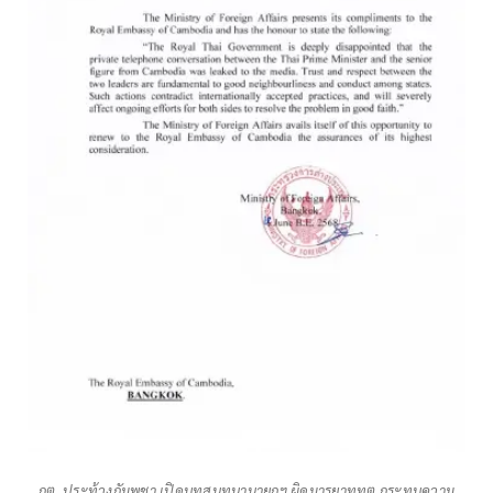
กต. ประท้วงกัมพูชา เปิดบทสนทนานายกฯ ผิดมารยาททูต กระทบความ