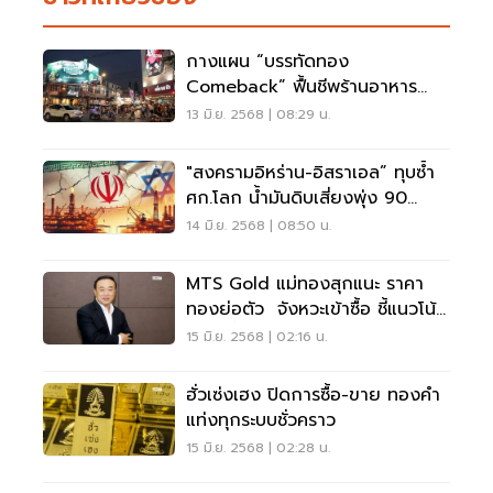
กางแผน “บรรทัดทอง
Comeback” ฟื้นชีพร้านอาหาร
วิกฤตหนัก เศรษฐกิจซบ
13 มิ.ย. 2568 | 08:29 น.
"สงครามอิหร่าน-อิสราเอล” ทุบซ้ำ
ศก.โลก น้ำมันดิบเสี่ยงพุ่ง 90
ดอลลาร์ ทองแตะ 6.5 หมื่น
14 มิ.ย. 2568 | 08:50 น.
MTS Gold แม่ทองสุกแนะ ราคา
ทองย่อตัว จังหวะเข้าซื้อ ชี้แนวโน้ม
ยังขาขึ้น
15 มิ.ย. 2568 | 02:16 น.
ฮั่วเซ่งเฮง ปิดการซื้อ-ขาย ทองคำ
แท่งทุกระบบชั่วคราว
15 มิ.ย. 2568 | 02:28 น.