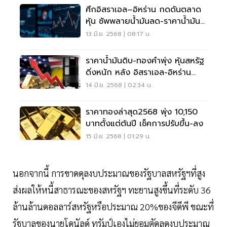
ศึกอิสราเอล–อิหร่าน กดดันตลาด
หุ้น ซัพพลายน้ำมันลด-ราคาน้ำมัน
พุ่ง
13 มิ.ย. 2568 | 08:17 น.
ราคาน้ำมันดิบ-ทองคำพุ่ง หุ้นสหรัฐ
ดิ่งหนัก หลัง อิสราเอล-อิหร่าน
ปะทะเดือด
14 มิ.ย. 2568 | 02:34 น.
ราคาทองล่าสุด2568 พุ่ง 10,150
บาทตั้งแต่ต้นปี เช็คการปรับขึ้น-ลง
15 มิ.ย. 2568 | 01:29 น.
นอกจากนี้ การขาดดุลงบประมาณของรัฐบาลสหรัฐฯที่สูง
ส่งผลให้หนี้สาธารณะของสหรัฐฯ ทะยานสูงขึ้นที่ระดับ 36
ล้านล้านดอลลาร์สหรัฐหรือประมาณ 20%ของจีดีพี ขณะที่
รัฐบาลของนายโดนัลด์ ทรัมป์เองไม่ยอมตัดลดงบประมาณ