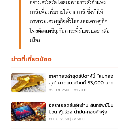
อย่างเคร่งครัด โดยเฉพาะการตั้งกำแพง
ภาษีเพื่อเพิ่มรายได้จากภาษี ซึ่งทำให้
ภาพรวมเศรษฐกิจทั่วโลกและเศรษฐกิจ
ไทยต้องเผชิญกับภาวะที่ผันผวนอย่างต่อ
เนื่อง
ข่าวที่เกี่ยวข้อง
ราคาทองล่าสุดสัปดาห์นี้ “แม่ทอง
สุก" คาดแนวต้านที่ 53,000 บาท
09 มิ.ย. 2568 | 01:29 น.
อิสราเอลถล่มอิหร่าน สินทรัพย์ปั่น
ป่วน หุ้นร่วง น้ำมัน-ทองคำพุ่ง
13 มิ.ย. 2568 | 01:58 น.