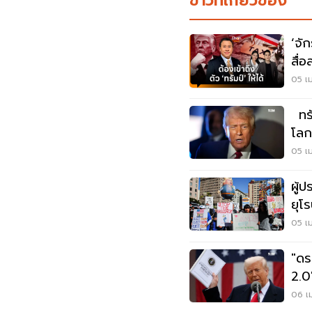
ข่าวที่เกี่ยวข้อง
‘จั
สื่
05 เม
ทรั
โลก
05 เม
ผู้
ยุโ
มัสก
05 เม
"ดร.
2.0
06 เม