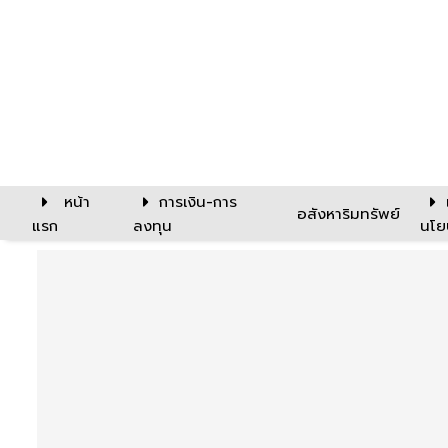
หน้า
การเงิน-การ
อสังหาริมทรัพย์
แรก
ลงทุน
นโย