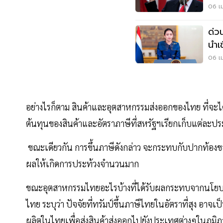
06 เม
ด่ว
นำเ
ประช
06 เม
อย่างไรก็ตาม สินค้าและอุตสาหกรรมส่งออกของไทย ที่จะ
ต้นทุนของสินค้าและอัตราภาษีที่สหรัฐฯเรียกเก็บแต่ละปร
ขณะเดียวกัน การขึ้นภาษีดังกล่าว จะกระทบกับปากท้องของ
ผลให้เกิดการประท้วงจำนวนมาก
ขณะอุตสาหกรรมไทยอะไรบ้างที่ได้รับผลกระทบจากนโยบาย
ไทย ระบุว่า ปัจจัยที่ทรัมป์ขึ้นภาษีไทยในอัตราที่สุง อา
ผลิตในไทยเพื่อส่งสินค้าส่งออกไปยังประเทศต่างๆในภู