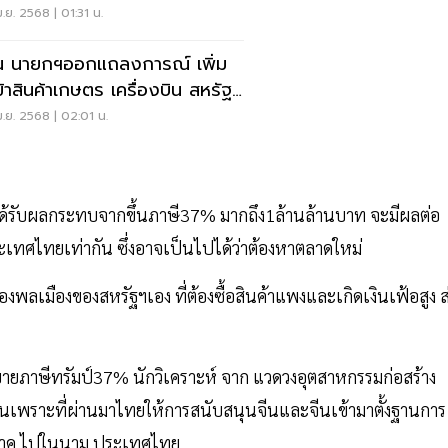
.ย. 2568 | 01:31 น.
น นายกฯออกแถลงการณ์ เพิ่ม
ข้าสินค้าเกษตร เครื่องบิน สหรัฐฯ
ุมสรุป 8 เม.ย.นี้
.ย. 2568 | 02:01 น.
ได้รับผลกระทบจากขึ้นภาษี37% มากถึง1ล้านล้านบาท จะมีผลต่อ
ะเทศไทยเท่ากัน ซึ่งอาจเป็นไปได้ว่าต้องหาตลาดใหม่
พลเมืองของสหรัฐฯเอง ที่ต้องซื้อสินค้าแพงและเกิดเงินเฟ้อสูง ส
ภาษีทรัมป์37% นักวิเคราะห์ จาก แวดวงอุตสาหกรรมก่อสร้าง
จเป็นเพราะที่ผ่านมาไทยให้การสนับสนุนจีนและจีนเข้ามาตั้งฐานการ
มิภาค ไปในนาม ประเทศไทย