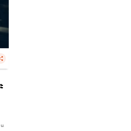
ะ
 น.