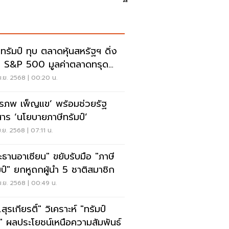
ีทรัมป์ ทุบ ตลาดหุ้นสหรัฐฯ ดิ่ง
! S&P 500 มูลค่าตลาดทรุด
6 ล้านล้านบาท
.ย. 2568 | 00:20 น.
กรภพ เพ็ญแข’ พร้อมช่วยรัฐ
อสาร ‘นโยบายภาษีทรัมป์’
.ย. 2568 | 07:11 น.
ะธานอาเซียน" ขยับรับมือ "ภาษี
มป์" ยกหูถกผู้นำ 5 ชาติสมาชิก
.ย. 2568 | 00:49 น.
สุรเกียรติ์" วิเคราะห์ "ทรัมป์
" ผลประโยชน์เหนือความสัมพันธ์