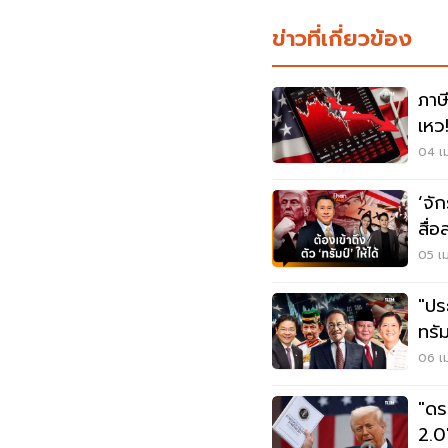
ข่าวที่เกี่ยวข้อง
ภาษ
เหว
81.
04 เม
‘จั
สื่
05 เม
"ปร
ทรั
06 เม
"ดร.
2.0