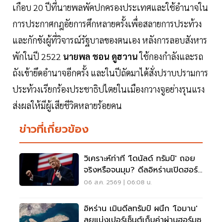
เกือบ 20 ปีที่นายพลพัคปกครองประเทศและใช้อำนาจใน
การประกาศกฎอัยการศึกหลายครั้งเพื่อสลายการประท้วง
และกักขังผู้ที่วิจารณ์รัฐบาลของตนเอง หลังการลอบสังหาร
พักในปี 2522
นายพล ชอน ดูฮวาน
ใช้กองกำลังและรถ
ถังเข้ายึดอำนาจอีกครั้ง และในปีถัดมาได้สั่งปราบปรามการ
ประท้วงเรียกร้องประชาธิปไตยในเมืองกวางจูอย่างรุนแรง
ส่งผลให้มีผู้เสียชีวิตหลายร้อยคน
ข่าวที่เกี่ยวข้อง
วิเคราะห์ท่าที 'โดนัลด์ ทรัมป์' ถอย
จริงหรือจนมุม? ดีลอิหร่านเปิดฮอร์
มุซ
06 ส.ค. 2569 | 06:08 น.
อิหร่าน เมินดีลทรัมป์ ผนึก 'โอมาน'
ลุยแบ่งเปอร์เซ็นต์เก็บค่าผ่านฮอร์มุซ