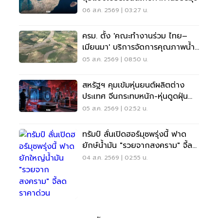
06 ส.ค. 2569 | 03:27 น.
ครม. ตั้ง 'คณะทำงานร่วม ไทย–
เมียนมา' บริการจัดการคุณภาพน้ำ
ข้ามแดน
05 ส.ค. 2569 | 08:50 น.
สหรัฐฯ คุมเข้มหุ่นยนต์ผลิตต่าง
ประเทศ จีนกระทบหนัก-หุ่นดูดฝุ่น
โดนด้วย
05 ส.ค. 2569 | 02:52 น.
ทรัมป์ ลั่นเปิดฮอร์มุซพรุ่งนี้ ฟาด
ยักษ์น้ำมัน "รวยจากสงคราม" จี้ลด
ราคาด่วน
04 ส.ค. 2569 | 02:55 น.