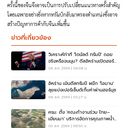
ครั้งนี้ของจีนจึงอาจเป็นการปรับเปลี่ยนแนวทางครั้งสำคัญ
โดยเฉพาะอย่างยิ่งหากทรัมป์กลับมาครองตำแหน่งซึ่งอาจ
สร้างปัญหาการค้ากับจีนเพิ่มขึ้น
ข่าวที่เกี่ยวข้อง
วิเคราะห์ท่าที 'โดนัลด์ ทรัมป์' ถอย
จริงหรือจนมุม? ดีลอิหร่านเปิดฮอร์
มุซ
06 ส.ค. 2569 | 06:08 น.
อิหร่าน เมินดีลทรัมป์ ผนึก 'โอมาน'
ลุยแบ่งเปอร์เซ็นต์เก็บค่าผ่านฮอร์มุซ
06 ส.ค. 2569 | 03:27 น.
ครม. ตั้ง 'คณะทำงานร่วม ไทย–
เมียนมา' บริการจัดการคุณภาพน้ำ
ข้ามแดน
05 ส.ค. 2569 | 08:50 น.