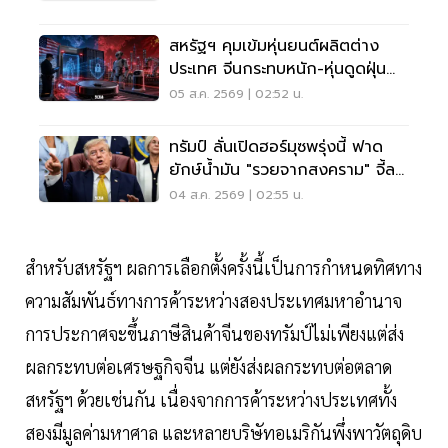
สหรัฐฯ คุมเข้มหุ่นยนต์ผลิตต่าง
ประเทศ จีนกระทบหนัก-หุ่นดูดฝุ่น
โดนด้วย
05 ส.ค. 2569 | 02:52 น.
ทรัมป์ ลั่นเปิดฮอร์มุซพรุ่งนี้ ฟาด
ยักษ์น้ำมัน "รวยจากสงคราม" จี้ลด
ราคาด่วน
04 ส.ค. 2569 | 02:55 น.
สำหรับสหรัฐฯ ผลการเลือกตั้งครั้งนี้เป็นการกำหนดทิศทาง
ความสัมพันธ์ทางการค้าระหว่างสองประเทศมหาอำนาจ
การประกาศจะขึ้นภาษีสินค้าจีนของทรัมป์ไม่เพียงแต่ส่ง
ผลกระทบต่อเศรษฐกิจจีน แต่ยังส่งผลกระทบต่อตลาด
สหรัฐฯ ด้วยเช่นกัน เนื่องจากการค้าระหว่างประเทศทั้ง
สองมีมูลค่ามหาศาล และหลายบริษัทอเมริกันพึ่งพาวัตถุดิบ