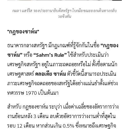
กมลา แฮร์ริส รองประธานาธิบดีสหรัฐฯ โบกมือขณะออกเดินทางกลับ
วอชิงตัน
"กฎของซาห์ม"
ธนาคารกลางสหรัฐฯ มีกฎเกณฑ์ที่รู้จักกันในชื่อ
“กฎของ
ซาห์ม”
หรือ
“Sahm’s Rule”
ใช้สำหรับประเมินว่า
เศรษฐกิจสหรัฐฯ อยู่ในภาวะถดถอยหรือไม่ ตั้งชื่อตามนัก
เศรษฐศาสตร์
คลอเดีย ซาห์ม
ตัวชี้วัดนี้สามารถประเมิน
ภาวะเศรษฐกิจถดถอยของสหรัฐได้อย่างแม่นยำตั้งแต่ช่วง
ทศวรรษ 1970 เป็นต้นมา
สำหรับ กฎของซาห์ม
ระบุว่า เมื่อค่าเฉลี่ยของอัตราการว่าง
งานย้อนหลัง 3 เดือน ลบด้วยอัตราการว่างงานต่ำที่สุดใน
รอบ 12 เดือน หากส่วนเกิน 0.5% ซึ่งหมายถึงเศรษฐกิจ