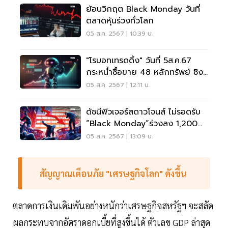
ย้อนวิกฤต Black Monday วันที่
ตลาดหุ้นร่วงทั่วโลก
05 ส.ค. 2567 | 10:39 น.
"โรบอทเทรดดิ้ง" วันที่ 5ส.ค.67
กระหน่ำซื้อขาย 48 หลักทรัพย์ ชิง
วอลุ่มตลาด 40%
05 ส.ค. 2567 | 12:11 น.
ดัชนีฟิวเจอร์สดาวโจนส์ ไม่รอดรับ
“Black Monday”ร่วงลง 1,200
จุด
05 ส.ค. 2567 | 13:09 น.
สัญญาณเตือนภัย "เศรษฐกิจโลก" ดังขึ้น
ตลาดการเงินเดิมพันอย่างหนักว่าเศรษฐกิจสหรัฐฯ จะสลัด
ผลกระทบจากอัตราดอกเบี้ยที่สูงขึ้นได้ ตัวเลข GDP ล่าสุด