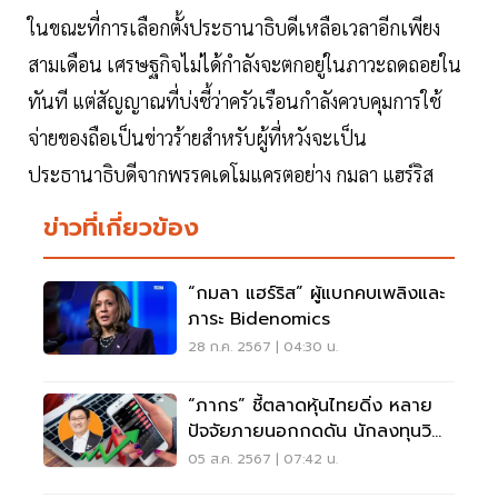
ในขณะที่การเลือกตั้งประธานาธิบดีเหลือเวลาอีกเพียง
สามเดือน เศรษฐกิจไม่ได้กำลังจะตกอยู่ในภาวะถดถอยใน
ทันที แต่สัญญาณที่บ่งชี้ว่าครัวเรือนกำลังควบคุมการใช้
จ่ายของถือเป็นข่าวร้ายสำหรับผู้ที่หวังจะเป็น
ประธานาธิบดีจากพรรคเดโมแครตอย่าง กมลา แฮร์ริส
ข่าวที่เกี่ยวข้อง
“กมลา แฮร์ริส” ผู้แบกคบเพลิงและ
ภาระ Bidenomics
28 ก.ค. 2567 | 04:30 น.
“ภากร” ชี้ตลาดหุ้นไทยดิ่ง หลาย
ปัจจัยภายนอกกดดัน นักลงทุนวิ
เคราะห์บจ.ให้ดี
05 ส.ค. 2567 | 07:42 น.