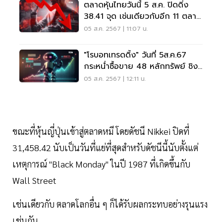
ตลาดหุ้นไทยวันนี้ 5 ส.ค. ปิดดิ่ง
38.41 จุด เช่นเดียวกับอีก 11 ตลาด
หุ้นภูมิภาค
05 ส.ค. 2567 | 11:07 น.
"โรบอทเทรดดิ้ง" วันที่ 5ส.ค.67
กระหน่ำซื้อขาย 48 หลักทรัพย์ ชิง
วอลุ่มตลาด 40%
05 ส.ค. 2567 | 12:11 น.
ขณะที่หุ้นญี่ปุ่นเข้าสู่ตลาดหมี โดยดัชนี Nikkei ปิดที่
31,458.42 นับเป็นวันที่แย่ที่สุดสำหรับดัชนีนี้นับตั้งแต่
เหตุการณ์ "Black Monday" ในปี 1987 ที่เกิดขึ้นกับ
Wall Street
เช่นเดียวกับ ตลาดโลกอื่น ๆ ก็ได้รับผลกระทบอย่างรุนแรง
เช่นกัน