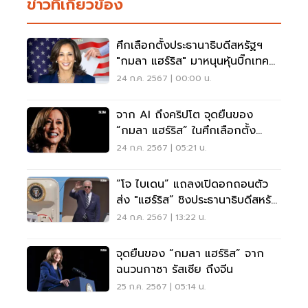
ข่าวที่เกี่ยวข้อง
ศึกเลือกตั้งประธานาธิบดีสหรัฐฯ
"กมลา แฮร์ริส" มาหนุนหุ้นบิ๊กเทค
ฟื้น
24 ก.ค. 2567 | 00:00 น.
จาก AI ถึงคริปโต จุดยืนของ
“กมลา แฮร์ริส” ในศึกเลือกตั้ง
สหรัฐฯ
24 ก.ค. 2567 | 05:21 น.
“โจ ไบเดน” แถลงเปิดอกถอนตัว
ส่ง "แฮร์ริส” ชิงประธานาธิบดีสหรัฐ
พรุ่งนี้
24 ก.ค. 2567 | 13:22 น.
จุดยืนของ “กมลา แฮร์ริส” จาก
ฉนวนกาซา รัสเซีย ถึงจีน
25 ก.ค. 2567 | 05:14 น.