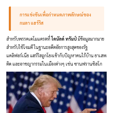
การแข่งขันเพื่อกำหนดภาพลักษณ์ของ
กมลา แฮร์ริส
สำหรับพรรคเดโมแครตที่
โดนัลด์ ทรัมป์
มีข้อมูลมากมาย
สำหรับใช้โจมตี ในฐานะอดีตอัยการสูงสุดของรัฐ
แคลิฟอร์เนีย แฮร์ริสถูกโยงเข้ากับปัญหาคนไร้บ้าน ยาเสพ
ติด และอาชญากรรมในเมืองต่างๆ เช่น ซานฟรานซิสโก