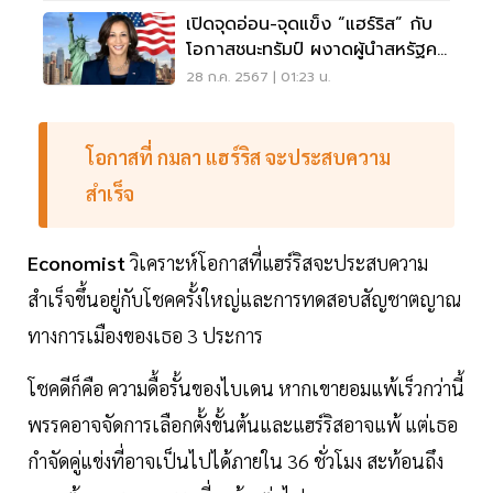
เปิดจุดอ่อน-จุดแข็ง “แฮร์ริส” กับ
โอกาสชนะทรัมป์ ผงาดผู้นำสหรัฐคน
ใหม่
28 ก.ค. 2567 | 01:23 น.
โอกาสที่ กมลา แฮร์ริส จะประสบความ
สำเร็จ
Economist
วิเคราะห์โอกาสที่แฮร์ริสจะประสบความ
สำเร็จขึ้นอยู่กับโชคครั้งใหญ่และการทดสอบสัญชาตญาณ
ทางการเมืองของเธอ 3 ประการ
โชคดีก็คือ ความดื้อรั้นของไบเดน หากเขายอมแพ้เร็วกว่านี้
พรรคอาจจัดการเลือกตั้งขั้นต้นและแฮร์ริสอาจแพ้ แต่เธอ
กำจัดคู่แข่งที่อาจเป็นไปได้ภายใน 36 ชั่วโมง สะท้อนถึง