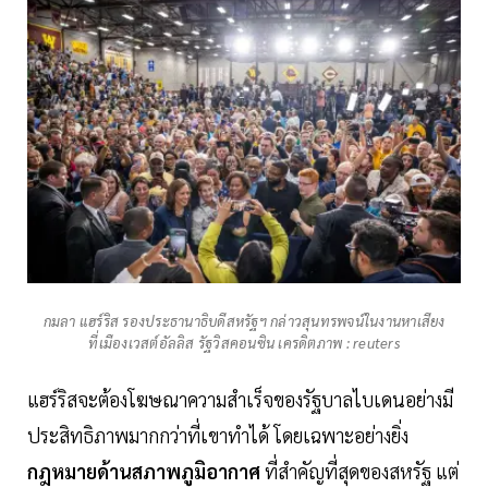
กมลา แฮร์ริส รองประธานาธิบดีสหรัฐฯ กล่าวสุนทรพจน์ในงานหาเสียง
ที่เมืองเวสต์อัลลิส รัฐวิสคอนซิน เครดิตภาพ : reuters
แฮร์ริสจะต้องโฆษณาความสำเร็จของรัฐบาลไบเดนอย่างมี
ประสิทธิภาพมากกว่าที่เขาทำได้ โดยเฉพาะอย่างยิ่ง
กฎหมายด้านสภาพภูมิอากาศ
ที่สำคัญที่สุดของสหรัฐ แต่