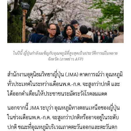
ในปีนี้ ญี่ปุ่นกำลังเผชิญกับอุณหภูมิที่สูงสุดเป็นประวัติการณ์ในหลาย
จังหวัด (ภาพข่าว AFP)
สำนักงานอุตุนิยมวิทยาญี่ปุ่น (JMA) คาดการณ์ว่า อุณหภูมิ
ทั่วประเทศในระหว่างเดือนพ.ค.-ก.ค. จะสูงกว่าปกติ และ
ได้ออกคำเตือนให้ประชาชนระมัดระวังโรคลมแดด
นอกจากนี้ JMA ระบุว่า อุณหภูมิทางตอนเหนือของญี่ปุ่น
ในช่วงเดือนพ.ค.-ก.ค. จะสูงกว่าปกติหรืออาจอยู่ในระดับ
ปกติ ขณะที่อุณหภูมิบริเวณภาคตะวันออกและตะวันตก