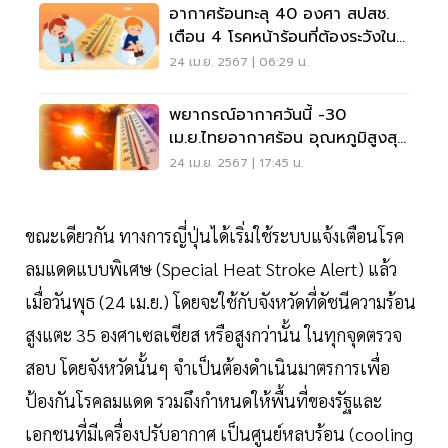
อากาศร้อนทะลุ 40 องศา สปสช.
เตือน 4 โรคหน้าร้อนที่ต้องระวังใน
เด็ก
24 เม.ย. 2567 | 06:29 น.
พยากรณ์อากาศวันนี้ -30
เม.ย.ไทยอากาศร้อน อุณหภูมิสูงสุด
44 องศา
24 เม.ย. 2567 | 17:45 น.
ขณะเดียวกัน ทางการญี่ปุ่นได้เริ่มใช้ระบบแจ้งเตือนโรค
ลมแดดแบบพิเศษ (Special Heat Stroke Alert) แล้ว
เมื่อวันพุธ (24 เม.ย.) โดยจะใช้กับจังหวัดที่ดัชนีความร้อน
สูงแตะ 35 องศาเซลเซียส หรือสูงกว่านั้น ในทุกจุดตรวจ
สอบ โดยจังหวัดนั้นๆ จำเป็นต้องดำเนินมาตรการเพื่อ
ป้องกันโรคลมแดด รวมถึงกำหนดให้พื้นที่ของรัฐและ
เอกชนที่มีเครื่องปรับอากาศ เป็นศูนย์หลบร้อน (cooling