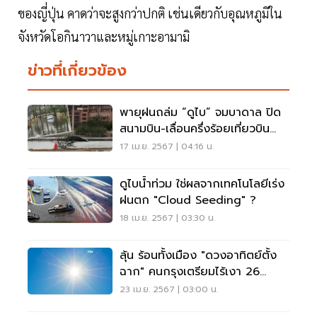
ของญี่ปุ่น คาดว่าจะสูงกว่าปกติ เช่นเดียวกับอุณหภูมิใน
จังหวัดโอกินาวาและหมู่เกาะอามามิ
ข่าวที่เกี่ยวข้อง
พายุฝนถล่ม “ดูไบ” จมบาดาล ปิด
สนามบิน-เลื่อนครึ่งร้อยเที่ยวบิน
(คลิป)
17 เม.ย. 2567 | 04:16 น.
ดูไบน้ำท่วม ใช่ผลจากเทคโนโลยีเร่ง
ฝนตก "Cloud Seeding" ?
18 เม.ย. 2567 | 03:30 น.
ลุ้น ร้อนทั้งเมือง "ดวงอาทิตย์ตั้ง
ฉาก" คนกรุงเตรียมไร้เงา 26
เม.ย.นี้
23 เม.ย. 2567 | 03:00 น.