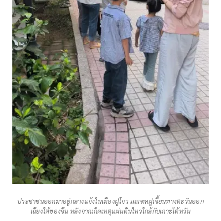
ประชาชนออกมาอยู่กลางแจ้งในเมืองฝูโจว มณฑลฝูเจี้ยนทางตะวันออก
เฉียงใต้ของจีน หลังจากเกิดเหตุแผ่นดินไหวใกล้กับเกาะไต้หวัน