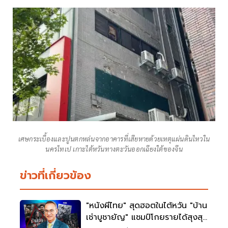
เศษกระเบื้องและปูนตกหล่นจากอาคารที่เสียหายด้วยเหตุแผ่นดินไหวใน
นครไทเป เกาะไต้หวันทางตะวันออกเฉียงใต้ของจีน
ข่าวที่เกี่ยวข้อง
"หนังผีไทย" สุดฮอตในไต้หวัน "บ้าน
เช่าบูชายัญ" แชมป์โกยรายได้สุงสุด