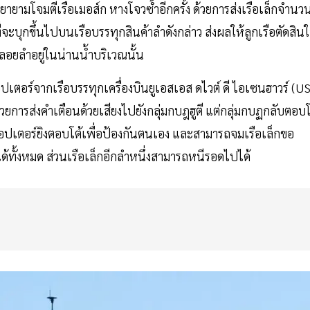
ีพยายามโจมตีเรือเมอส์ก หางโจวซ้ำอีกครั้ง ด้วยการส่งเรือเล็กจำนว
จะบุกขึ้นไปบนเรือบรรทุกสินค้าลำดังกล่าว ส่งผลให้ลูกเรือตัดสิน
อยลำอยู่ในน่านน้ำบริเวณนั้น
ปเตอร์จากเรือบรรทุกเครื่องบินยูเอสเอส ดไวต์ ดี ไอเซนฮาวร์ (U
ยการส่งคำเตือนด้วยเสียงไปยังกลุ่มกบฎฮูตี แต่กลุ่มกบฏกลับตอบโ
ิคอปเตอร์ยิงตอบโต้เพื่อป้องกันตนเอง และสามารถจมเรือเล็กขอ
ได้ทั้งหมด ส่วนเรือเล็กอีกลำหนึ่งสามารถหนีรอดไปได้