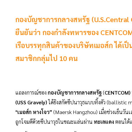
กองบัญชาการกลางสหรัฐ (U.S.Centra
ยืนยันว่า กองกำลังทหารของ CENTCOM ส
เรือบรรทุกสินค้าของบริษัทเมอส์ก ได้เป
สมาชิกกลุ่มไป 10 คน
แถลงการณ์ของ
กองบัญชาการกลางสหรัฐ
(
CENTCOM)
(USS Gravely)
ได้ยิงสกัดขีปนาวุธแบบทิ้งตัว (ballistic 
"เมอส์ก หางโจว”
(Maersk Hangzhou) เมื่อช่วงเย็นวันเสา
ถูกโจมตีด้วยขีปนาวุธในขณะแล่นผ่าน
ทะเลแดง
ตอนใต้แ