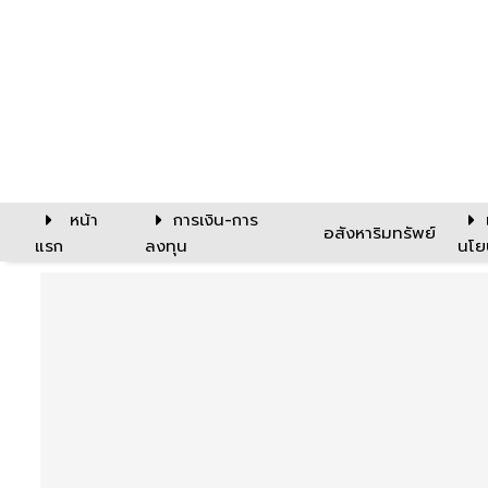
หน้า
การเงิน-การ
อสังหาริมทรัพย์
แรก
ลงทุน
นโย