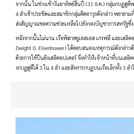
จากนั้น ในช่วงเช้าวันอาทิตย์สิ้นปี (31 ธ.ค.) กลุ่มกบฏฮูต
4 ลำเข้าประชิดและสมาชิกกลุ่มติดอาวุธดังกล่าว พยายามที่
ส่งสัญญาณขอความช่วยเหลือไปยังกองบัญชาการสหรัฐซึ่งล
หลังจากนั้นไม่นาน เรือพิฆาตยูเอสเอส เกรฟลี และเฮลิคอ
Dwight D. Eisenhower) ได้ตอบสนองเหตุการณ์ดังกล่าวด้ว
ด้วยการใช้ปืนยิงเฮลิคอปเตอร์ จึงทำให้เจ้าหน้าที่บนเฮล
งกบฏฮูตีได้ 3 ใน 4 ลำ และสังหารกบฏบนเรือเล็กทั้ง 3 ลำ