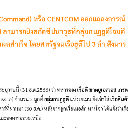
l Command) หรือ CENTCOM ออกแถลงการณ์
ามารถยิงสกัดขีปนาวุธที่กลุ่มกบฏฮูตีโจมตี
็นผลสำเร็จ โดยสหรัฐจมเรือฮูตีไป 3 ลำ สังหาร
ระบุวานนี้ (31 ธ.ค.2566) ว่า ทหารของ
เรือพิฆาตยูเอสเอส เกรฟ
missile) จำนวน 2 ลูกที่
กลุ่มกบฏฮูตี
แห่งเยเมน ยิงเข้าใส่
เรือสินค้
ร์ที่ผ่านมา (30 ธ.ค.) หลังจากลูกเรือเมอส์ก หางโจว ได้แจ้งว่าเรื
ละขอความช่วยเหลือ