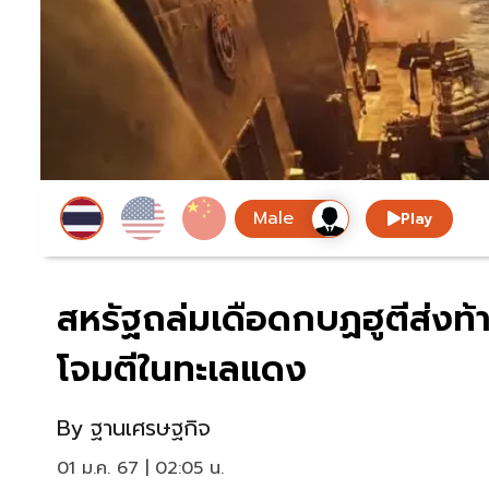
Play
สหรัฐถล่มเดือดกบฏฮูตีส่งท้า
โจมตีในทะเลแดง
By
ฐานเศรษฐกิจ
01 ม.ค. 67 | 02:05 น.