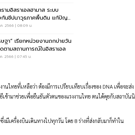
รามอิสราเอลฮามาส ระบบ
งกันขีปนาวุธภาคพื้นดิน แก้ปัญหา
อบานปลาย ?
ค. 2566 | 08:09 น.
รษฐา” เรียกหน่วยงานถกบ่ายวัน
 ติดตามสถานการณ์ในอิสราเอล
ค. 2566 | 07:45 น.
งานไทยที่เหลือว่า ต้องมีการเปรียบเทียบเรื่องของ DNA เพื่อจะส่ง
ยีเข้ามาช่วยเพื่อยืนยันตัวตนของแรงงานไทย ตนได้คุยกับสถาบันนิ
่งมีเครื่องบินเดินทางไปทุกวัน โดย 8 ร่างที่ส่งกลับมาก็ทำใน