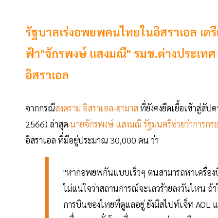
รัฐบาลเร่งอพยพคนไทยในอิสราเอล เตรี
ฟ้า"จักรพงษ์ แสงมณี" รมช.ต่างประเ
อิสราเอล
จากกรณี
สงคราม อิสราเอล-ฮามาส
ที่ยังคงยืดเยื้อเข้าสู่ส
2566) ล่าสุด
นายจักรพงษ์ แสงมณี รัฐมนตรีช่วยว่าการก
อิสราเอล ที่มีอยู่ประมาณ 30,000 คน ว่า
"หากอพยพกันแบบเร็วๆ ตนสามารถหาเครื่องบิน
ไม่แน่ใจว่าสถานการณ์จะเลวร้ายลงวันไหน ถ้าใ
การบินของไทยที่ดูแลอยู่ ยังมีสไปท์เจ็ท AOL 