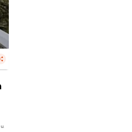
ด
 น.