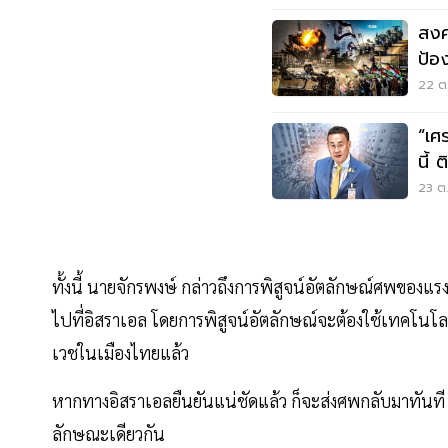
สงค
ป้อ
หรื
22 ต.
“เศ
นี้
23 ต.
ทั้งนี้ นายจักรพงษ์ กล่าวถึงการพิสูจน์อัตลักษณ์ศพของแรง
ไปที่อิสราเอล โดยการพิสูจน์อัตลักษณ์จะต้องใช้เทคโนโล
เวชในเมืองไทยแล้ว
หากทางอิสราเอลยืนยันแน่ชัดแล้ว ก็จะส่งศพกลับมาทันที ซึ
ลักษณะเดียวกัน