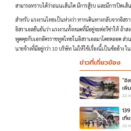
สามารถทราบได้ว่าถนนเส้นใด มีการสู้รบ และมีการปิดเส้น
สำหรับ แรงงานไทยเป็นห่วงว่า หากเดินทางกลับจากอิสราเ
อิสราเอลยืนยันว่า แรงงานทั้งหมดที่มีอยู่จะต่อวีซ่าให้ ถ
พูดคุยกับเอกอัครราชทูตไทยในอิสราเอลมาโดยตลอด ส่วนเงิ
นายจ้างที่มีอยู่กว่า 10 บริษัท ไม่ให้ใช้เรื่องนี้เป็นข้ออ้าง 
ข่าวที่เกี่ยวข้อง
"อิ
เพิ
ราย
22 ต.
139
เที
22 ต.