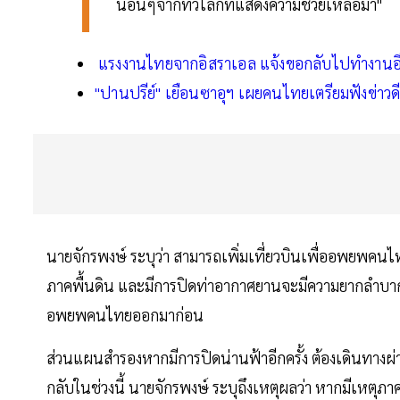
นอื่นๆจากทั่วโลกที่แสดงความช่วยเหลือมา"
แรงงานไทยจากอิสราเอล แจ้งขอกลับไปทำงานอ
"ปานปรีย์" เยือนซาอุฯ เผยคนไทยเตรียมฟังข่าวด
นายจักรพงษ์ ระบุว่า สามารถเพิ่มเที่ยวบินเพื่ออพยพคนไทย
ภาคพื้นดิน และมีการปิดท่าอากาศยานจะมีความยากลำบากม
อพยพคนไทยออกมาก่อน
ส่วนแผนสำรองหากมีการปิดน่านฟ้าอีกครั้ง ต้องเดินทางผ่
กลับในช่วงนี้ นายจักรพงษ์ ระบุถึงเหตุผลว่า หากมีเหตุภาค