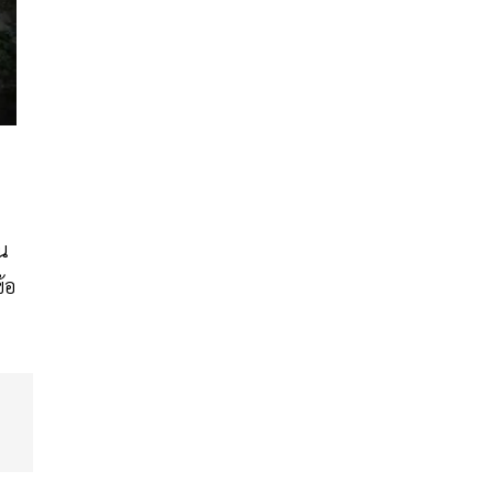
าน
้อ