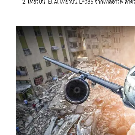
เที่ยวบิน El Al เที่ยวบิน LY085 จากเทลอาวีฟ คาด