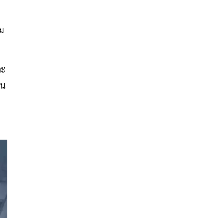
ม
ละ
วน