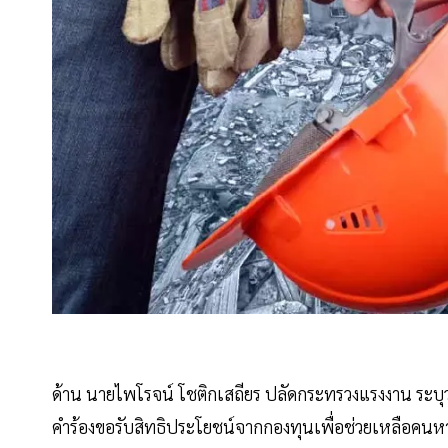
ด้าน นายไพโรจน์ โชติกเสถียร ปลัดกระทรวงแรงงาน ระบุว
คำร้องขอรับสิทธิประโยชน์จากกองทุนเพื่อช่วยเหลือค