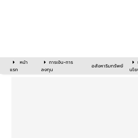
หน้า
การเงิน-การ
อสังหาริมทรัพย์
แรก
ลงทุน
นโย