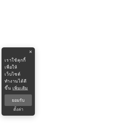
×
เราใช้คุกกี้
เพื่อให้
เว็บไซต์
ทำงานได้ดี
ขึ้น
เพิ่มเติม
ยอมรับ
ตั้งค่า