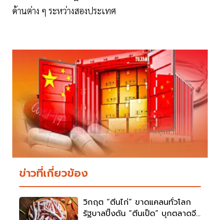
ด้านต่าง ๆ ระหว่างสองประเทศ
ข่าวที่เกี่ยวข้อง
วิกฤต “ตีนไก่” ขาดแคลนทั่วโลก
รัฐบาลปิ๊งดัน “ตีนเป็ด” บุกตลาดจีน