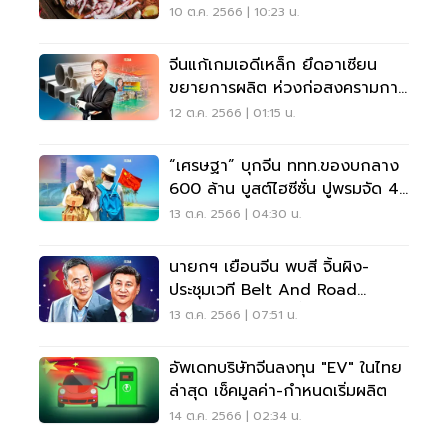
แทน
10 ต.ค. 2566 | 10:23 น.
จีนแก้เกมเอดีเหล็ก ยึดอาเซียน
ขยายการผลิต ห่วงก่อสงครามการ
ค้ายุโรป
12 ต.ค. 2566 | 01:15 น.
“เศรษฐา” บุกจีน ททท.ของบกลาง
600 ล้าน บูสต์ไฮซีซั่น ปูพรมจัด 4
บิ๊กอีเว้นต์
13 ต.ค. 2566 | 04:30 น.
นายกฯ เยือนจีน พบสี จิ้นผิง-
ประชุมเวที Belt And Road
Forum 16-19 ต.ค.นี้
13 ต.ค. 2566 | 07:51 น.
อัพเดทบริษัทจีนลงทุน "EV" ในไทย
ล่าสุด เช็คมูลค่า-กำหนดเริ่มผลิต
14 ต.ค. 2566 | 02:34 น.