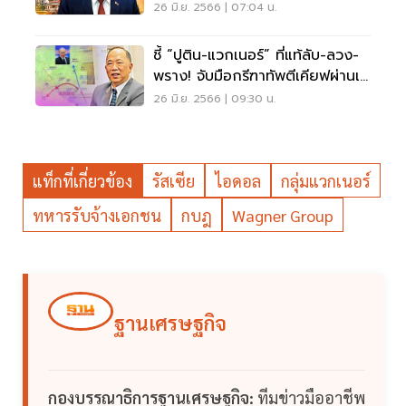
ติน-แวกเนอร์
26 มิ.ย. 2566 | 07:04 น.
ชี้ “ปูติน-แวกเนอร์” ที่แท้ลับ-ลวง-
พราง! จับมือกรีฑาทัพตีเคียฟผ่านเบ
ลารุส
26 มิ.ย. 2566 | 09:30 น.
แท็กที่เกี่ยวข้อง
รัสเซีย
ไอดอล
กลุ่มแวกเนอร์
ทหารรับจ้างเอกชน
กบฎ
Wagner Group
ฐานเศรษฐกิจ
กองบรรณาธิการฐานเศรษฐกิจ:
ทีมข่าวมืออาชีพ