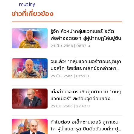
mutiny
ข่าวที่เกี่ยวข้อง
รู้จัก หัวหน้ากลุ่มแวกเนอร์ อดีต
พ่อค้าฮอตดอก สู่ผู้นำกบฏโค่นปูติน
24 มิ.ย. 2566 | 08:37 น.
จบแล้ว! "กลุ่มแวกเนอร์"ยอมยุติบุก
มอสโก รัสเซียยกเลิกข้อกล่าวหา
กบฏ
25 มิ.ย. 2566 | 01:59 น.
เมื่ออำนาจเครมลินถูกท้าทาย “กบฏ
แวกเนอร์” สะท้อนจุดอ่อนของ
บัลลังก์ปูติน
25 มิ.ย. 2566 | 22:42 น.
ทำไมต้อง อเล็กซานเดอร์ ลูกาเชน
โก ผู้นำเบลารุส ปิดดีลลับจบศึก ปู