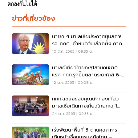
ตกลงกันไม่ได้
ข่าวที่เกี่ยวข้อง
นายก ฯ มาเลเซียประกาศยุบสภา!
รอ กกต. กำหนดวันเลือกตั้ง คาด
ต้น พ.ย.นี้
10 ต.ค. 2565 | 09:35 น.
มาเลย์เที่ยวไทยทะลุ1ล้านคนชาติ
แรก ททท.รุกปั๊มตลาดระยะใกล้ 6-7
ล้านคน
12 ต.ค. 2565 | 06:08 น.
ททท.ฉลองขอบคุณนักท่องเที่ยว
มาเลเซียเดินทางเที่ยวไทยทะลุ 1
ล้านคน
24 ต.ค. 2565 | 06:33 น.
เร่งพัฒนาพื้นที่ 3 ด่านศุลกากร
เดินหน้าเชื่อมเศรษฐกิจไทย –