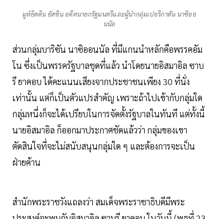
มูห์ยิดดิน ยัสซิน อดีตนายกรัฐมนตรีและผู้นำกลุ่มเปอริกาตัน นาซิออ
นนัล
ส่วนกลุ่มบาริซัน นาซิออนนัล ที่มีแกนนำหลักคือพรรคอัม
โน ซึ่งเป็นพรรครัฐบาลชุดที่แล้ว นำโดยนายอิสมาอิล ซาบ
รี ยาคอบ ได้คะแนนเสียงจากประชาชนเพียง 30 ที่นั่ง
เท่านั้น แต่ก็เป็นตัวแปรสำคัญ เพราะถ้าไปเข้ากับกลุ่มใด
กลุ่มหนึ่งก็จะได้เปรียบในการจัดตั้งรัฐบาลในทันที แต่ทั้งนี้
นายอิสมาอิล ก็ออกมาประกาศชัดแล้วว่า กลุ่มของเขา
ตัดสินใจที่จะไม่สนับสนุนกลุ่มใด ๆ และต้องการจะเป็น
ฝ่ายค้าน
สำนักพระราชวังแถลงว่า สมเด็จพระราชาธิบดีมีพระ
ประสงค์จะพบกับอิสมาอิล ซาบรี ยาคอบ ในวันนี้ (พุธที่ 23