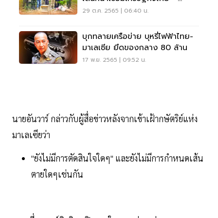
มาเลเซีย
29 ต.ค. 2565 | 06:40 น.
บุกทลายเครือข่าย บุหรี่ไฟฟ้าไทย-
มาเลเซีย ยึดของกลาง 80 ล้าน
17 พ.ย. 2565 | 09:52 น.
นายอันวาร์ กล่าวกับผู้สื่อข่าวหลังจากเข้าเฝ้ากษัตริย์แห่ง
มาเลเซียว่า
"ยังไม่มีการตัดสินใจใดๆ" และยังไม่มีการกำหนดเส้น
ตายใดๆเช่นกัน