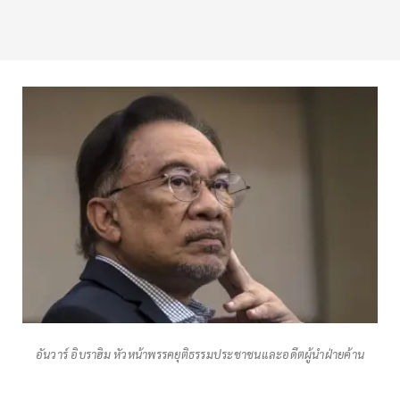
อันวาร์ อิบราฮิม หัวหน้าพรรคยุติธรรมประชาชนและอดีตผู้นำฝ่ายค้าน