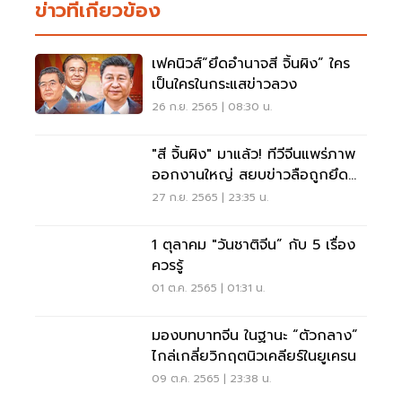
ข่าวที่เกี่ยวข้อง
เฟคนิวส์“ยึดอำนาจสี จิ้นผิง” ใคร
เป็นใครในกระแสข่าวลวง
26 ก.ย. 2565 | 08:30 น.
"สี จิ้นผิง" มาแล้ว! ทีวีจีนแพร่ภาพ
ออกงานใหญ่ สยบข่าวลือถูกยึด
อำนาจ
27 ก.ย. 2565 | 23:35 น.
1 ตุลาคม "วันชาติจีน” กับ 5 เรื่อง
ควรรู้
01 ต.ค. 2565 | 01:31 น.
มองบทบาทจีน ในฐานะ “ตัวกลาง”
ไกล่เกลี่ยวิกฤตนิวเคลียร์ในยูเครน
09 ต.ค. 2565 | 23:38 น.