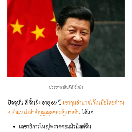
ประธานาธิบดีสี จิ้นผิง
ปัจจุบัน สี จิ้นผิง อายุ 69 ปี
เขากุมอำนาจไว้ในมือโดยดำรง
3 ตำแหน่งสำคัญสูงสุดของรัฐบาลจีน
ได้แก่
เลขาธิการใหญ่พรรคคอมมิวนิสต์จีน