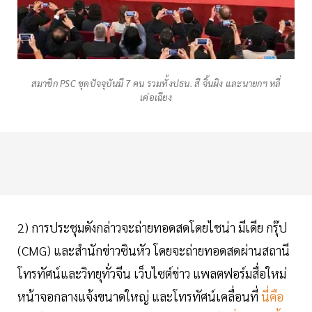
สมาชิก PSC ชุดปัจจุบันมี 7 คน รวมทั้งปธน. สี จิ้นผิง และนายกฯ หลี่
เค่อเฉียง
2) การประชุมดังกล่าวจะถ่ายทอดสดโดยไชน่า มีเดีย กรุ๊ป
(CMG) และสำนักข่าวซินหัว โดยจะถ่ายทอดสดผ่านสถานี
โทรทัศน์และวิทยุทั่วจีน เว็บไซต์ข่าว แพลตฟอร์มสื่อใหม่
หน้าจอกลางแจ้งขนาดใหญ่ และโทรทัศน์เคลื่อนที่
นี่คือ