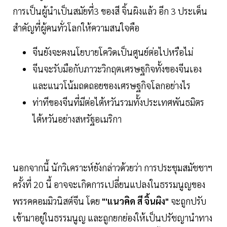
การเป็นผู้นำเป็นสมัยที่3 ของสี จิ้นผิงแล้ว อีก 3 ประเด็น
สำคัญที่ผู้คนทั่วโลกให้ความสนใจคือ
จีนยังจะคงนโยบายโควิดเป็นศูนย์ต่อไปหรือไม่
จีนจะรับมือกับภาวะวิกฤตเศรษฐกิจทั้งของจีนเอง
และแนวโน้มถดถอยของเศรษฐกิจโลกอย่างไร
ท่าทีของจีนที่มีต่อไต้หวันรวมทั้งประเทศพันธมิตร
ไต้หวันอย่างสหรัฐอเมริกา
นอกจากนี้ นักวิเคราะห์ยังกล่าวด้วยว่า การประชุมสมัชชาฯ
ครั้งที่ 20 นี้ อาจจะเกิดการเปลี่ยนแปลงในธรรมนูญของ
พรรคคอมมิวนิสต์จีน โดย
"'แนวคิด สี จิ้นผิง"
จะถูกปรับ
เข้ามาอยู่ในธรรมนูญ และถูกยกย่องให้เป็นปรัชญานำทาง