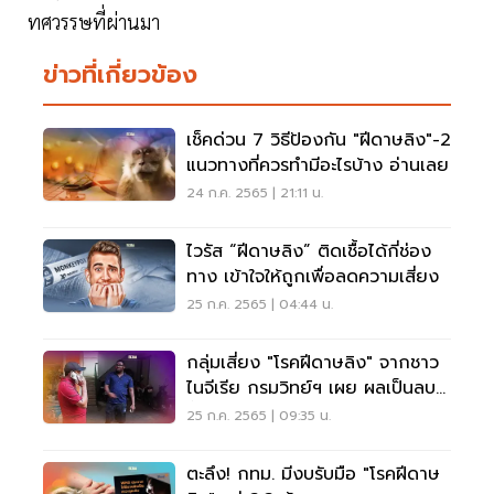
ทศวรรษที่ผ่านมา
ข่าวที่เกี่ยวข้อง
เช็คด่วน 7 วิธีป้องกัน "ฝีดาษลิง"-2
แนวทางที่ควรทำมีอะไรบ้าง อ่านเลย
24 ก.ค. 2565 | 21:11 น.
ไวรัส “ฝีดาษลิง” ติดเชื้อได้กี่ช่อง
ทาง เข้าใจให้ถูกเพื่อลดความเสี่ยง
25 ก.ค. 2565 | 04:44 น.
กลุ่มเสี่ยง "โรคฝีดาษลิง" จากชาว
ไนจีเรีย กรมวิทย์ฯ เผย ผลเป็นลบ
ทั้งหมด
25 ก.ค. 2565 | 09:35 น.
ตะลึง! กทม. มีงบรับมือ "โรคฝีดาษ