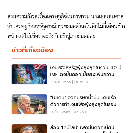
ส่วนความกังวลเรื่องเศรษฐกิจในภาพรวม นางเยลเลนคาด
ว่า เศรษฐกิจสหรัฐอาจมีการชะลอตัวลงในอีกไม่กี่เดือนข้าง
หน้า แต่ไม่เชื่อว่าจะถึงกับเข้าสู่ภาวะถดถอย
ข่าวที่เกี่ยวข้อง
เงินเฟ้อสหรัฐพุ่งสูงสุดในรอบ 40 ปี
IMF ติงขึ้นดอกเบี้ยยิ่งเพิ่มความ
เสี่ยง
13 ม.ค. 2565 | 00:59 น.
"ไบเดน" จวกบริษัทน้ำมัน-เดินเรือ
ตัวการทำเงินเฟ้อพุ่งสูงสุดในรอบ
40 ปี
11 มิ.ย. 2565 | 06:26 น.
ส่อง 'ไทม์ไลน์' เฟดขึ้นดอกเบี้ยปี