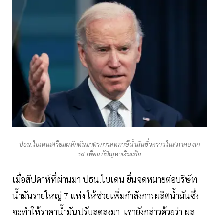
ปธน.ไบเดนเตรียมผลักดันมาตรการลดภาษีน้ำมันชั่วคราวในสภาคองเก
รส เพื่อแก้ปัญหาเงินเฟ้อ
เมื่อสัปดาห์ที่ผ่านมา ปธน.ไบเดน ยื่นจดหมายต่อบริษัท
น้ำมันรายใหญ่ 7 แห่ง ให้ช่วยเพิ่มกำลังการผลิตน้ำมันซึ่ง
จะทำให้ราคาน้ำมันปรับลดลงมา เขายังกล่าวด้วยว่า ผล