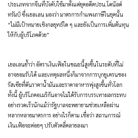
ประเภทจากจีนที่บังคับใช้มาตั้งแต่ยุคอดีตปธน.โดนัลด์
ทรัมป์ ซึ่งเยลเลน มองว่า มาตรการกำแพงภาษีในยุคนั้น
“ไม่มีเป้าหมายเชิงกลยุทธ์ใด ๆ และยังเป็นการเพิ่มต้นทุน
ให้กับผู้บริโภคด้วย”
เยลเลนย้ำว่า อัตราเงินเฟ้อในขณะนี้สูงขึ้นในระดับที่ไม่
อาจยอมรับได้ และเหตุผลหนึ่งก็มาจากการบุกยูเครนของ
รัสเซียที่ดันราคาน้ำมันและราคาอาหารพุ่งสูงขึ้นทั่วโลก
ทั้งนี้ ผู้บริโภคอเมริกันอาจไม่ได้รับการบรรเทาผลกระทบ
อย่างรวดเร็วนักแม้ว่ารัฐบาลจะพยายามช่วยเหลือผ่าน
หลากหลายมาตรการ อย่างไรก็ตาม เชื่อว่า สถานการณ์
เงินเฟ้อจะค่อยๆ ปรับตัวคลี่คลายลงมา