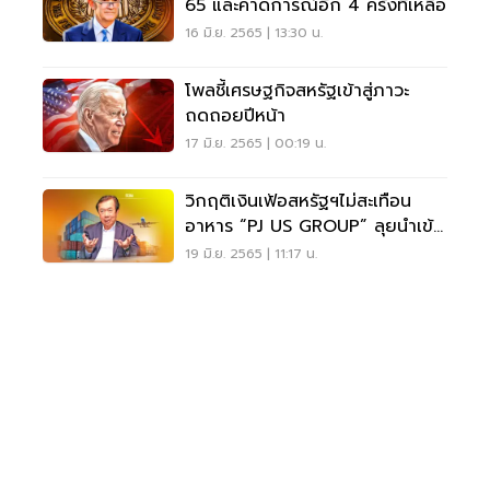
65 และคาดการณ์อีก 4 ครั้งที่เหลือ
16 มิ.ย. 2565 | 13:30 น.
โพลชี้เศรษฐกิจสหรัฐเข้าสู่ภาวะ
ถดถอยปีหน้า
17 มิ.ย. 2565 | 00:19 น.
วิกฤติเงินเฟ้อสหรัฐฯไม่สะเทือน
อาหาร “PJ US GROUP” ลุยนำเข้า
สินค้าไทยเพิ่ม
19 มิ.ย. 2565 | 11:17 น.