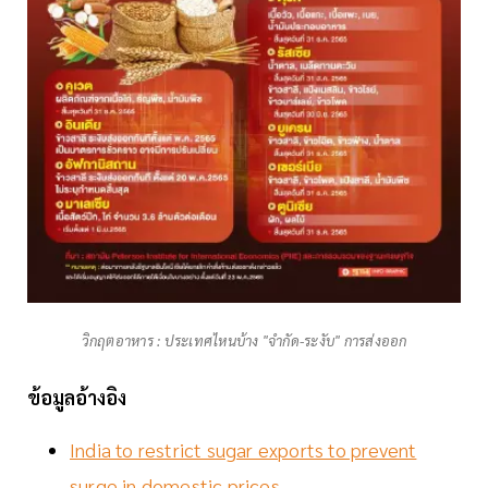
วิกฤตอาหาร : ประเทศไหนบ้าง "จำกัด-ระงับ" การส่งออก
ข้อมูลอ้างอิง
India to restrict sugar exports to prevent
surge in domestic prices