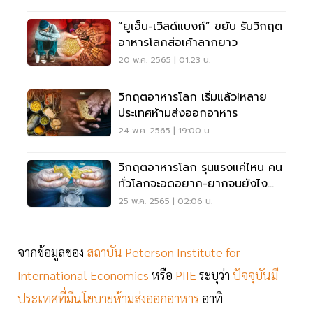
“ยูเอ็น-เวิลด์แบงก์” ขยับ รับวิกฤต
อาหารโลกส่อเค้าลากยาว
20 พ.ค. 2565 | 01:23 น.
วิกฤตอาหารโลก เริ่มแล้ว!หลาย
ประเทศห้ามส่งออกอาหาร
24 พ.ค. 2565 | 19:00 น.
วิกฤตอาหารโลก รุนแรงแค่ไหน คน
ทั่วโลกจะอดอยาก-ยากจนยังไง
ต้องฟัง
25 พ.ค. 2565 | 02:06 น.
จากข้อมูลของ
สถาบัน Peterson Institute for
International Economics
หรือ
PIIE
ระบุว่า
ปัจจุบันมี
ประเทศที่มีนโยบายห้ามส่งออกอาหาร
อาทิ