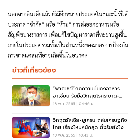
นอกจากอินเดียแล้ว ยังมีอีกหลายประเทศในขณะนี้ ที่ได้
ประกาศ “จำกัด” หรือ “ห้าม” การส่งออกอาหารหรือ
ธัญพืชบางรายการ เพื่อแก้ไขปัญหาราคาที่ทะยานสูงขึ้น
ภายในประเทศ รวมทั้งเป็นส่วนหนึ่งของมาตรการป้องกัน
การขาดแคลนที่อาจเกิดขึ้นในอนาคต
ข่าวที่เกี่ยวข้อง
“พาณิชย์”ถกความมั่นคงอาหาร
อาเซียน รับมือวิกฤตโรคระบาด-
สงครามระหว่างปท.
18 พ.ค. 2565 | 04:46 น.
วิกฤตรัสเซีย-ยูเครน ถล่มเศรษฐกิจ
ไทย เรื่องไหนหนักสุด ตั้งรับยังไง
ให้รอด
18 พ.ค. 2565 | 10:43 น.