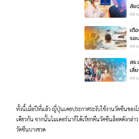
ลัย
นี่
09 เม
เตื
รอน
09 เม
สธ.
เสี
09 เม
ทั้งนี้เมื่อปีที่แล้ว ญี่ปุ่นเคยประกาศระงับใช้งานวัคซ
เดียวกัน จากนั้นโมเดอร์นาก็ได้เรียกคืนวัคซีนล็อตดังก
วัคซีนบางขวด