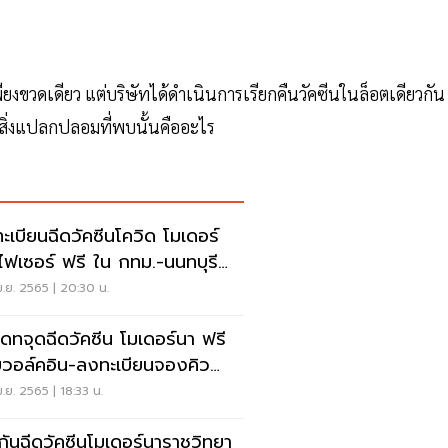
งขวดเดียว แต่บริษัทได้ดำเนินการเรียกคืนวัคซีนในล็อตเดียวกัน
่าสิ่งแปลกปลอมที่พบนั้นคืออะไร
ะเบียนฉีดวัคซีนโควิด โมเดอร์
ไฟเซอร์ ฟรี ใน กทม.-นนทบุรี
ดทที่นี่
.ย. 2565 | 20:30 น.
เดทจุดฉีดวัคซีน โมเดอร์นา ฟรี
วอล์คอิน-ลงทะเบียนจองคิว
ุด
.ย. 2565 | 18:33 น.
กันฉีดวัคซีนโมเดอร์นาราชวิทยา