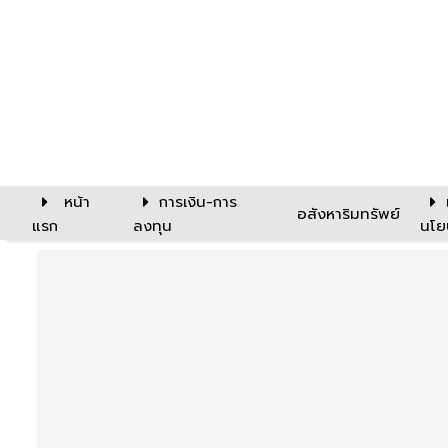
หน้า
การเงิน-การ
อสังหาริมทรัพย์
แรก
ลงทุน
นโย