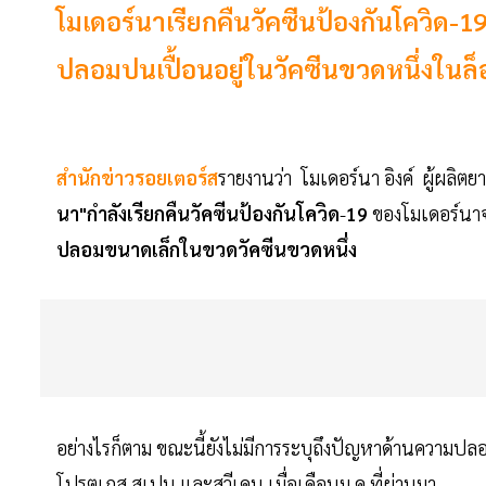
โมเดอร์นาเรียกคืนวัคซีนป้องกันโควิด-
ปลอมปนเปื้อนอยู่ในวัคซีนขวดหนึ่งในล็
สำนักข่าวรอยเตอร์ส
รายงานว่า โมเดอร์นา อิงค์ ผู้ผลิตยา
นา"กำลังเรียกคืนวัคซีนป้องกันโควิด
-
19
ของโมเดอร์นาจ
ปลอมขนาดเล็กในขวดวัคซีนขวดหนึ่ง
อย่างไรก็ตาม ขณะนี้ยังไม่มีการระบุถึงปัญหาด้านความปลอด
โปรตุเกส สเปน และสวีเดน เมื่อเดือนม.ค.ที่ผ่านมา