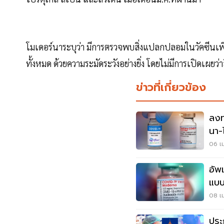
โมเดอร์นาระบุว่า มีการตรวจพบสิ่งแปลกปลอมในวัคซีนเพีย
ทั้งหมด ด้วยความระมัดระวังอย่างยิ่ง โดยไม่มีการเปิดเผยว
ข่าวที่เกี่ยวข้อง
ลงท
นา-
อัพเ
06 เม
อัพ
แบบ
ล่าส
08 เม
ประ