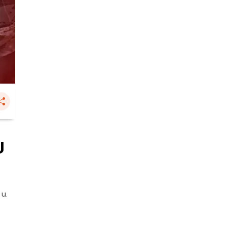
ป
 น.