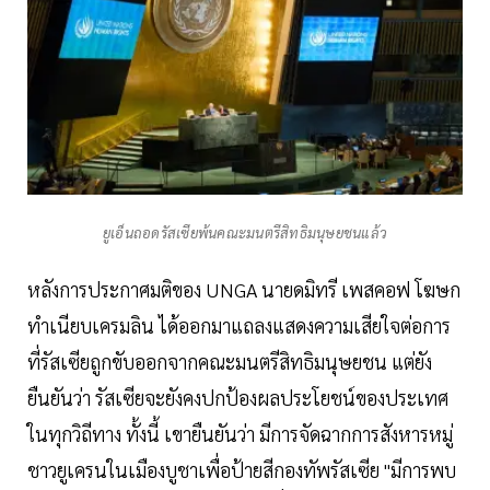
ยูเอ็นถอดรัสเซียพ้นคณะมนตรีสิทธิมนุษยชนแล้ว
หลังการประกาศมติของ UNGA นายดมิทรี เพสคอฟ โฆษก
ทำเนียบเครมลิน ได้ออกมาแถลงแสดงความเสียใจต่อการ
ที่รัสเซียถูกขับออกจากคณะมนตรีสิทธิมนุษยชน แต่ยัง
ยืนยันว่า รัสเซียจะยังคงปกป้องผลประโยชน์ของประเทศ
ในทุกวิถีทาง ทั้งนี้ เขายืนยันว่า มีการจัดฉากการสังหารหมู่
ชาวยูเครนในเมืองบูชาเพื่อป้ายสีกองทัพรัสเซีย "มีการพบ