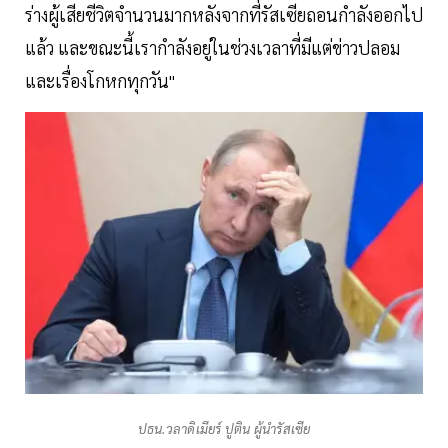
ร่างผู้เสียชีวิตจำนวนมากหลังจากที่รัสเซียถอนกำลังออกไป
แล้ว และขณะนี้เรากำลังอยู่ในช่วงเวลาที่มีแต่ข่าวปลอม
และเรื่องโกหกทุกวัน"
ปธน.วลาดิเมียร์ ปูติน ผู้นำรัสเซีย