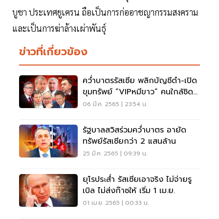
บูชา ประเทศยูเครน ถือเป็นการก่ออาชญากรรมสงคราม
และเป็นการฆ่าล้างเผ่าพันธุ์
ข่าวที่เกี่ยวข้อง
คว่ำบาตรรัสเซีย พลิกบัญชีดำ-เปิด
ขุมทรัพย์ “VIPหมีขาว” คนใกล้ชิดปู
ติน
06 มี.ค. 2565 | 23:54 น.
รัฐบาลสวิสร่วมคว่ำบาตร อายัด
ทรัพย์รัสเซียกว่า 2 แสนล้าน
25 มี.ค. 2565 | 09:39 น.
ยุโรประส่ำ รัสเซียเอาจริง ไม่จ่ายรู
เบิล ไม่ส่งก๊าซให้ เริ่ม 1 เม.ย.
01 เม.ย. 2565 | 00:33 น.